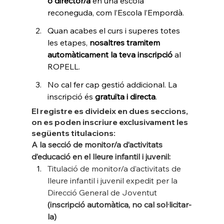
o director/a
 en una escola 
reconeguda, com l’Escola l’Empordà.
Quan acabes el curs i superes totes 
les etapes, 
nosaltres tramitem 
automàticament la teva inscripció
 al 
ROPELL.
No cal fer cap gestió addicional. La 
inscripció és 
gratuïta i directa
.
El registre es divideix en dues seccions, 
on es poden inscriure exclusivament les 
següents titulacions:
A la secció de monitor/a d’activitats 
d’educació en el lleure infantil i juvenil:
Titulació de monitor/a d’activitats de 
lleure infantil i juvenil expedit per la 
Direcció General de Joventut 
(inscripció automàtica, no cal sol·licitar-
la)