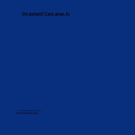
On estem? Com anar-hi
© 2026 Escola l'Empordà - AEGLE
Avís legai i política de privacitat