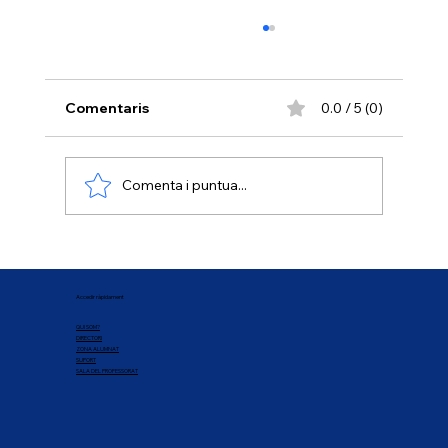
Comentaris
0.0 / 5 (0)
Comenta i puntua...
OPORTUNITAT ÚNICA PER SER
DIRECTOR/A DE LLEURE AMB NOMÉS
Accedir ràpidament
68 HORES PRESENCIALS
QUI SOM?
DIRECTORI
ZONA ALUMNAT
SUPORT
SALA DEL PROFESSORAT