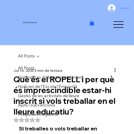
Inicia la sessió
Escola l'Empordà
All Posts
All Posts
Jul 16, 2025
3 min de lectura
Què és el ROPELL i per què
Normatives d'obligat compliment
Notícies de l'Escola l'Empordà
és imprescindible estar-hi
Gestió de les activitats de lleure
inscrit si vols treballar en el
Ajuts i subvencions
lleure educatiu?
Preguntes freqüents
Puntuat amb NaN de 5 estrelles.
Si treballes o vols treballar en 