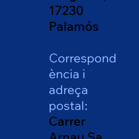
17230
Palamós
Correspond
ència i
adreça
postal:
Carrer
Arnau Sa