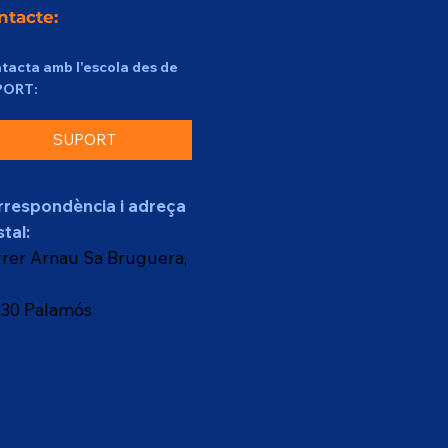
ntacte:
tacta amb l'escola des de
PORT:
SUPORT
rrespondència i adreça
tal:
rer Arnau Sa Bruguera,
230 Palamós