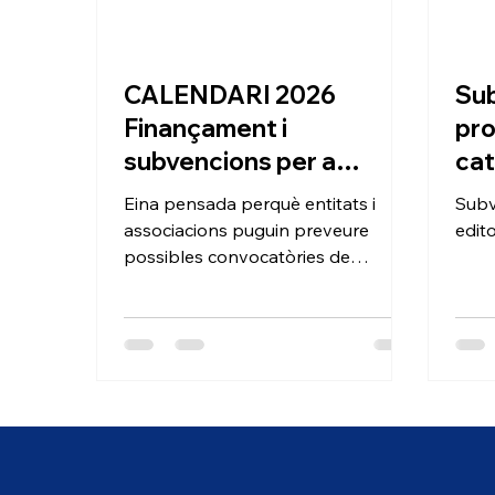
CALENDARI 2026
Sub
Finançament i
pro
subvencions per a
cat
entitats sense ànim de
(2a
Eina pensada perquè entitats i
Subv
lucre
associacions puguin preveure
edito
possibles convocatòries de
finançament durant l’any en curs
2026.