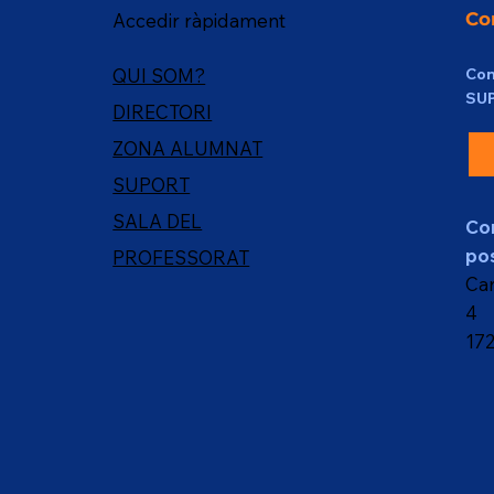
Co
Accedir ràpidament
Con
QUI SOM?
SU
DIRECTORI
ZONA ALUMNAT
SUPORT
SALA DEL
Co
pos
PROFESSORAT
Car
4
17