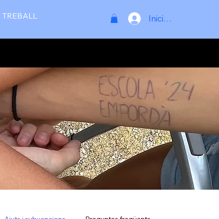
 TREBALL
Inicia la sessió
Ajuts i subvencions
Preguntes freqüents