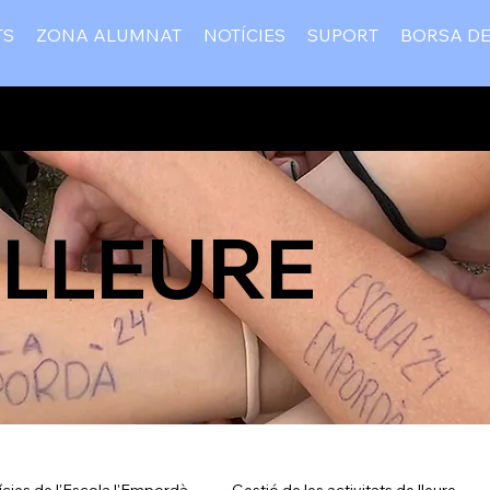
TS
ZONA ALUMNAT
NOTÍCIES
SUPORT
BORSA DE
LLEURE
ícies de l'Escola l'Empordà
Gestió de les activitats de lleure