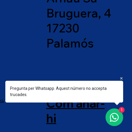
Bruguera, 4
17230
Palamós
On estem?
Pregunta per Whatsapp. Aquest número no accepta
trucades.
Com anar-
à -
1
hi