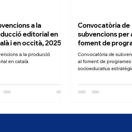
vencions a la
Convocatòria de
ducció editorial en
subvencions per 
alà i en occità, 2025
foment de prog
 convocatòria)
socioeducatius
encions a la producció
Convocatòria de subven
estratègics en l'
rial en català
al foment de programes
les comarques gi
socioeducatius estratègi
l'àmbit de les comarques
anualitat 2025
anualitat 2025