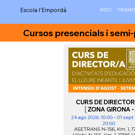
Escola l'Empordà
INICI
TRÀMI
Cursos presencials i semi
CURS DE DIRECTOR
│ZONA GIRONA -
VILOBÍ│AGOST - SET
24 ago 2026, 10:00 – 01 sept
2026
20:00
ASETRANS N-156, Km. 1, 1