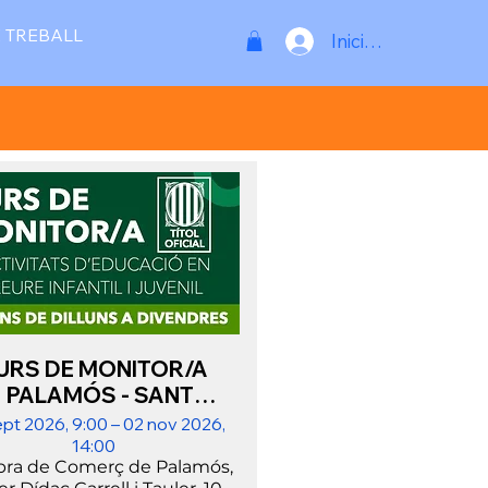
 TREBALL
Inicia la sessió
URS DE MONITOR/A
│PALAMÓS - SANT
NTONI│SETEMBRE -
ept 2026, 9:00 – 02 nov 2026,
OCTUBRE
14:00
ra de Comerç de Palamós,