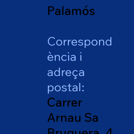
Palamós
Correspond
ència i
adreça
postal:
Carrer
Arnau Sa
Bruguera, 4