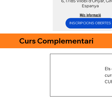
6, 17185 Vilobí d'Onyar, Gi
Espanya
Més informació
INSCRIPCIONS OBERTES
Curs Complementari
Els
cur
CU