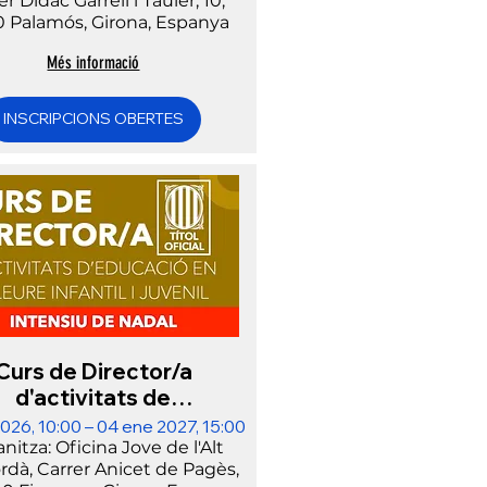
er Dídac Garrell i Tauler, 10,
0 Palamós, Girona, Espanya
Més informació
INSCRIPCIONS OBERTES
Curs de Director/a
d'activitats de
ure│NADAL 2026│ALT
2026, 10:00 – 04 ene 2027, 15:00
EMPORDÀ
nitza: Oficina Jove de l'Alt
dà, Carrer Anicet de Pagès,