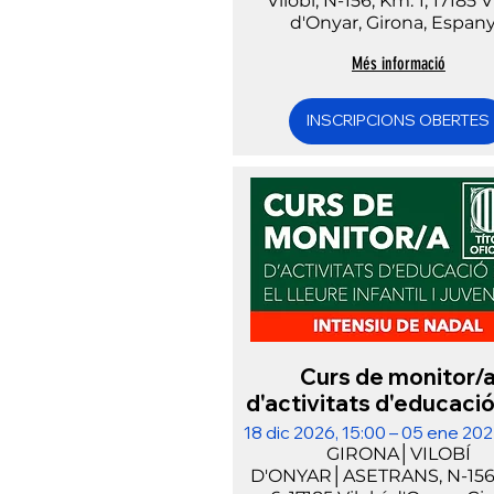
Vilobí, N-156, Km. 1, 17185 V
d'Onyar, Girona, Espan
Més informació
INSCRIPCIONS OBERTES
Curs de monitor/
d'activitats d'educació
lleure│NADAL│VILOB
18 dic 2026, 15:00 – 05 ene 202
ZONA GIRONA
GIRONA│VILOBÍ
D'ONYAR│ASETRANS, N-156,