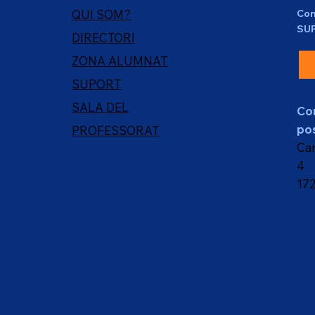
Con
QUI SOM?
SU
DIRECTORI
ZONA ALUMNAT
SUPORT
SALA DEL
Co
pos
PROFESSORAT
Car
4
17