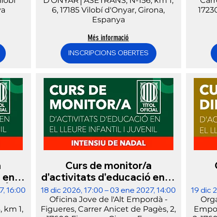
ilobí
D'ONYAR│ASETRANS, N-156, km 1,
Carr
ya
6, 17185 Vilobí d'Onyar, Girona,
1723
Espanya
Més informació
INSCRIPCIONS OBERTES
a
Curs de monitor/a
 en el
d'activitats d'educació en el
Í -
lleure│NADAL│ALT
lle
7, 16:00
18 dic 2026, 17:00 – 03 ene 2027, 14:00
19 dic 
EMPORDÀ
Oficina Jove de l'Alt Empordà -
Orga
 km 1,
Figueres, Carrer Anicet de Pagès, 2,
Empor