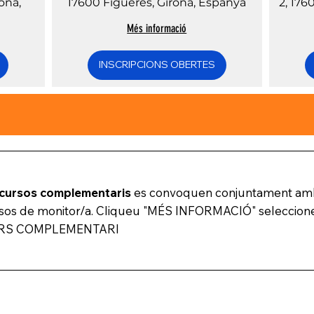
rona,
17600 Figueres, Girona, Espanya
2, 176
Més informació
INSCRIPCIONS OBERTES
cursos complementaris
es convoquen conjuntament amb
sos de monitor/a. Cliqueu "MÉS INFORMACIÓ" seleccion
RS COMPLEMENTARI