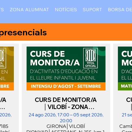
TS
ZONA ALUMNAT
NOTÍCIES
SUPORT
BORSA DE
-presencials
/A
CURS DE MONITOR/A
C
│VILOBÍ - ZONA
EMBRE
GIRONA│INTENSIU D'AGOST
A
 2026,
24 ago 2026, 17:00 – 05 sept 2026,
21 s
- SETEMBRE
20:00
7185
GIRONA│VILOBÍ
Camb