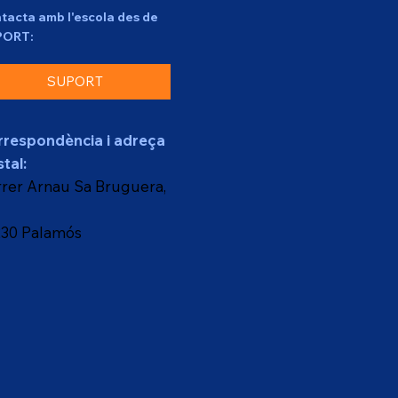
tacta amb l'escola des de
PORT:
SUPORT
rrespondència i adreça
tal:
rer Arnau Sa Bruguera,
230 Palamós