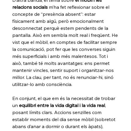
D’altra banda, el tema sobre 
el mòbil i les 
relacions socials
 m’ha fet reflexionar sobre el 
concepte de “presència absent”: estar 
físicament amb algú, però emocionalment 
desconnectat perquè estem pendents de la 
pantalla. Això em sembla molt real i freqüent. He 
vist que el mòbil, en comptes de facilitar sempre 
la comunicació, pot fer que les converses siguin 
més superficials i amb més malentesos. Tot i 
això, també té molts avantatges: ens permet 
mantenir vincles, sentir suport i organitzar-nos 
millor. La clau, per tant, no és renunciar-hi, sinó 
utilitzar-lo amb consciència.
En conjunt, el que em és la necessitat de trobar 
un 
equilibri entre la vida digital i la vida real
, 
posant límits clars. Accions senzilles com 
establir moments del dia sense mòbil (sobretot 
abans d’anar a dormir o durant els àpats), 