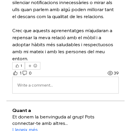
silenciar notificacions innecessàries o mirar als 
ulls quan parlem amb algú poden millorar tant 
el descans com la qualitat de les relacions.
Crec que aquests aprenentatges m’ajudaran a 
repensar la meva relació amb el mòbil i a 
adoptar hàbits més saludables i respectuosos 
amb mi mateix i amb les persones del meu 
entorn.
1
1
0
39
Write a comment...
Quant a
Et donem la benvinguda al grup! Pots
connectar-te amb altres
...
Llegeix més