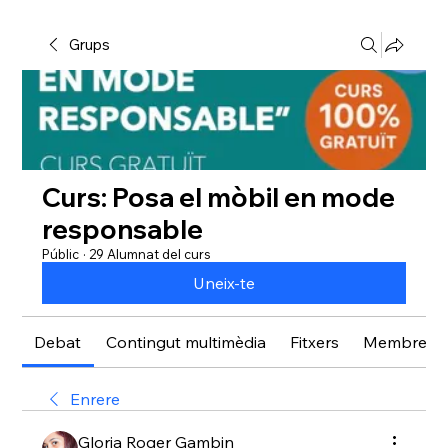
Grups
Curs: Posa el mòbil en mode
responsable
Públic
·
29 Alumnat del curs
Uneix-te
Debat
Contingut multimèdia
Fitxers
Membres
Enrere
Gloria Roger Gambin