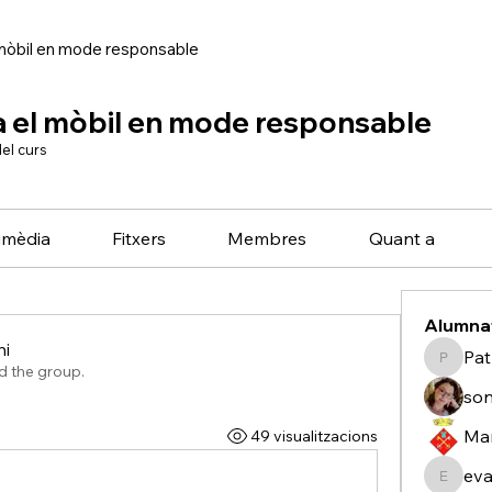
 mòbil en mode responsable
a el mòbil en mode responsable
el curs
imèdia
Fitxers
Membres
Quant a
Alumnat
hi
Pat
Patricis
d the group.
i
son
Ma
49 visualitzacions
ev
evasam