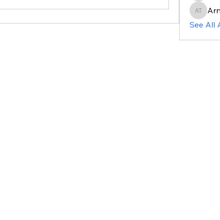
Arn
Arnau G
See All 