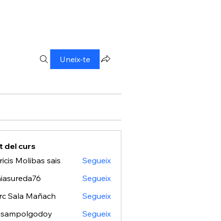
Uneix-te
 del curs
ricis Molibas sais
Segueix
 Molibas sais
iasureda76
Segueix
rc Sala Mañach
Segueix
asampolgodoy
Segueix
polgodoy