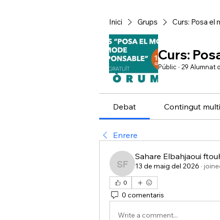
Inici
Grups
Curs: Posa el
Curs: Pos
Públic
·
29 Alumnat d
Debat
Contingut mult
Enrere
Sahare Elbahjaoui ftou
13 de maig del 2026
·
joine
Sahare Elbahjaoui ftouh
0
0 comentaris
Write a comment...