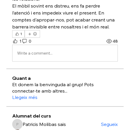
El mòbil sovint ens distreu, ens fa perdre 
l’atenció i ens impedeix viure el present. En 
comptes d'apropar-nos, pot acabar creant una 
barrera invisible entre nosaltres i el món real.
1
1
0
48
Write a comment...
Quant a
Et donem la benvinguda al grup! Pots
connectar-te amb altres
...
Llegeix més
Alumnat del curs
Patricis Molibas sais
Segueix
Patricis Molibas sais