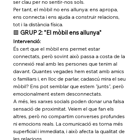
ser clau per no sentir-nos sols.
Per tant, el mòbil no ens allunya: ens apropa, 
ens connecta i ens ajuda a construir relacions, 
tot i la distància física.
🟥 
GRUP 2: "El mòbil ens allunya"
Intervenció:
És cert que el mòbil ens permet estar 
connectats, però sovint això passa a costa de la 
connexió real amb les persones que tenim al 
davant. Quantes vegades hem estat amb amics 
o familiars i, en lloc de parlar, cadascú mira el seu 
mòbil? Ens pot semblar que estem "junts", però 
emocionalment estem desconnectats.
A més, les xarxes socials poden donar una falsa 
sensació de proximitat. Veiem el que fan els 
altres, però no compartim converses profundes 
ni emocions reals. La comunicació es torna més 
superficial i immediata, i això afecta la qualitat de 
les relacions.