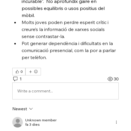
incurable".  No aprofundix gaire en 
possibles equilibris o usos positius del 
mòbil. 
Molts joves poden perdre esperit crític i 
creure’s la informació de xarxes socials 
sense contrastar-la.
Pot generar dependència i dificultats en la 
comunicació presencial, com la por a parlar 
per telèfon.
0
1
30
Write a comment...
Newest
Unknown member
fa 3 dies