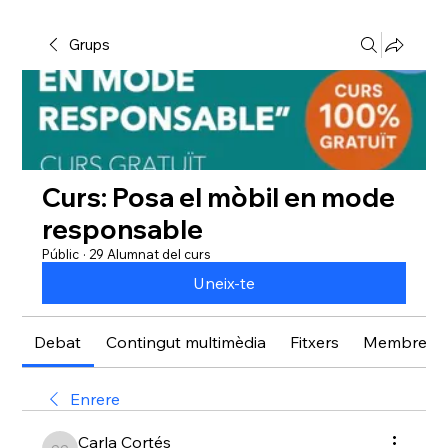
Grups
Curs: Posa el mòbil en mode
responsable
Públic
·
29 Alumnat del curs
Uneix-te
Debat
Contingut multimèdia
Fitxers
Membres
Enrere
Carla Cortés