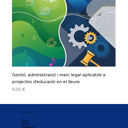
Gestió, administració i marc legal aplicable a
projectes d’educació en el lleure
Preu
5,00 €
Accedir ràpidament
QUI SOM?
DIRECTORI
ZONA ALUMNAT