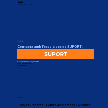
SUPORT
SALA DEL PROFESSORAT
Contacte:
Contacta amb l'escola des de SUPORT:
SUPORT
Correspondència i adreça postal:
Carrer Arnau Sa Bruguera, 4
17230 Palamós
Oficines:
Escola l'Empordà - Centre d'Empreses Epicentre