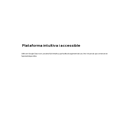
Plataforma intuïtiva i accessible
Utilitzem Google Classroom, una eina fàcil i intuïtiva, que facilita el seguiment del curs, fins i tot per als que comencen en
l’aprenentatge online.