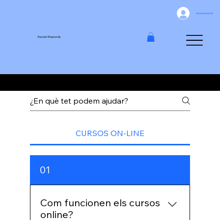
Inicia la sessió
Escola l'Empordà
Suport - Els cursos online
CURSOS ON-LINE
01
Com funcionen els cursos
online?