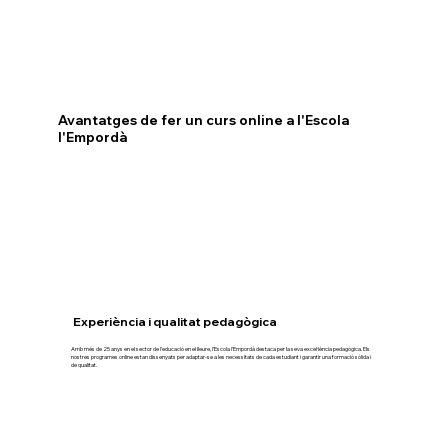
Recomanem organitzar-te bé per
el curs sense pressions innecessàries.
portar-los al dia amb tranquil·litat.
Avantatges de fer un curs online a l'Escola
l'Empordà
Experiència i qualitat pedagògica
Amb més de 25 anys en el sector de l’educació en el lleure, l’Escola l’Empordà destaca per la seva excel·lència pedagògica. Els
nostres programes online estan dissenyats per adaptar-se a les necessitats de cada estudiant i garantir una formació sòlida i
de qualitat.