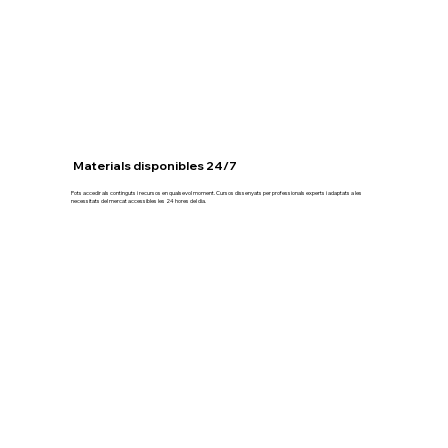
Materials disponibles 24/7
Pots accedir als continguts i recursos en qualsevol moment. Cursos dissenyats per professionals experts i adaptats a les
necessitats del mercat accessibles les 24 hores del dia.