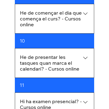
mesos per fer el curs i fins hi tot pots
demanar una pròrroga.
He de començar el dia que
comença el curs? - Cursos
online
A partir del primer dia de curs,
10
comença quan et vagi més bé. Cap
problema!
He de presentar les
tasques quan marca el
calendari? - Cursos online
No, el calendari és orientatiu per
11
marcar un ritme. Presenta els exercicis
o les proves d'avaluació al teu ritme.
Hi ha examen presencial? -
Cursos online