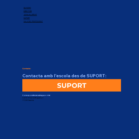
QUI SOM?
DIRECTORI
ZONA ALUMNAT
SUPORT
SALA DEL PROFESSORAT
Contacte:
Contacta amb l'escola des de SUPORT:
SUPORT
Correspondència i adreça postal:
Carrer Arnau Sa Bruguera, 4
17230 Palamós