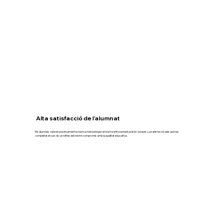
Alta satisfacció de l’alumnat
Els alumnes valoren positivament la nostra metodologia i el nostre enfocament pràctic i proper. La satisfacció dels qui han
completat el curs és un reflex del nostre compromís amb la qualitat educativa.