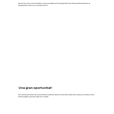
Apostem per una formació de qualitat a un preu assequible, amb l’avantatge del format online que elimina despeses de
desplaçaments, fent el curs accessible a tothom.
Una gran oportunitat!
L’Escola l’Empordà ofereix així una oportunitat excel·lent per obtenir un títol professionalitzador en educació en el lleure, amb la
màxima qualitat, suport personalitzat i comoditat.