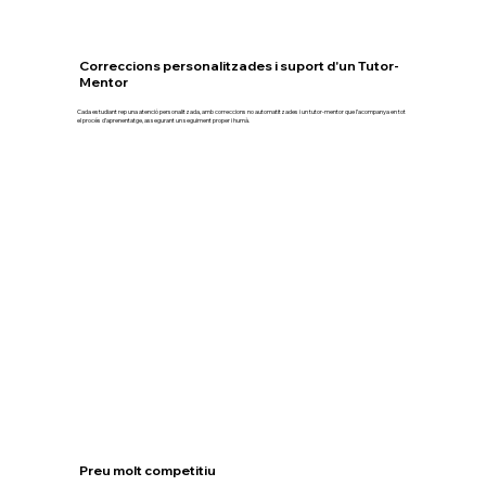
Correccions personalitzades i suport d'un Tutor-
Mentor
Cada estudiant rep una atenció personalitzada, amb correccions no automatitzades i un tutor-mentor que l’acompanya en tot
el procés d’aprenentatge, assegurant un seguiment proper i humà.
Preu molt competitiu