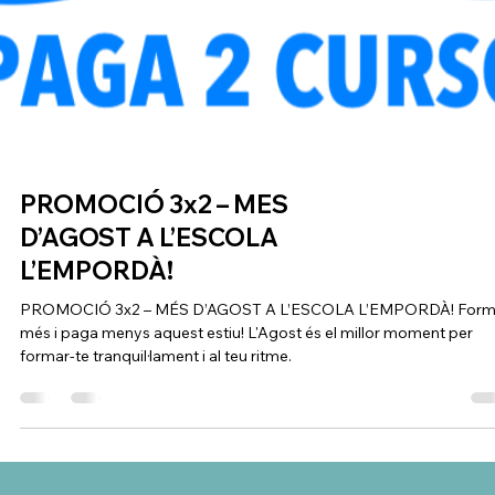
Campus Jove d'Estiu a
Ràdio Palamós
Un total de 54 joves de #Palamós d'entre 13 i 17 anys han participa
en la 21a edició del Campus Jove d'Estiu, que s'ha fet durant bona
part del mes de juliol a l'Aula d'Aprenentatge municipal, fet que