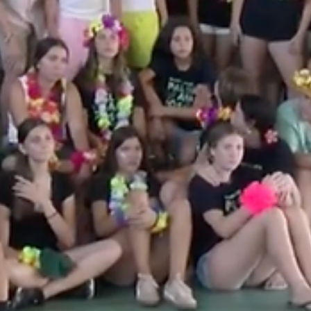
de Girona! Vols tenir
feina assegurada el
proper estiu?
Falten directors/es de lleure a les comarques de Girona! Vols tenir
feina assegurada el proper estiu?