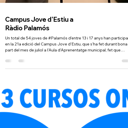
Reportatge del Campus
Jove de Palamós a TV
Costa Brava
El Campus Jove de Palamós celebra amb èxit la cloenda del curs 
premonitors, amb el lliurament de diplomes als joves que han
completat la formació de 30 hores en lleure educatiu. L’acte, amb l
presència de representants municipals i de l’Escola d’Educadors,
destaca l’ambient participatiu i les oportunitats que ofereix el
programa per al desenvolupament personal i social.