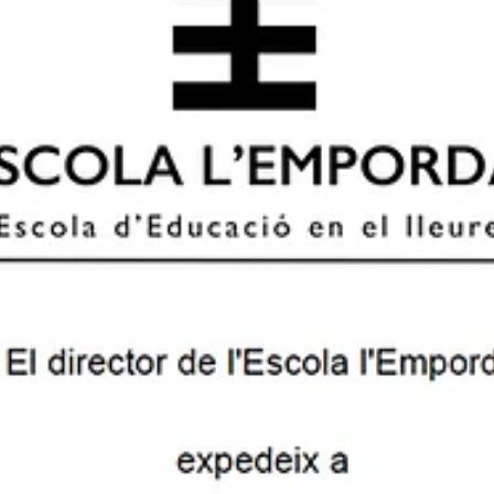
engega la campanya
“Posa el mòbil en mode
responsable” amb un
curs gratuït per
educadors i famílies
L’Escola l’Empordà engega la campanya “Posa el mòbil en mode
responsable” amb un curs gratuït per educadors i famílies