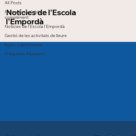
All Posts
Notícies de l'Escola
Normatives d'obligat
compliment
l'Empordà
Notícies de l'Escola l'Empordà
Gestió de les activitats de lleure
Ajuts i subvencions
Preguntes freqüents