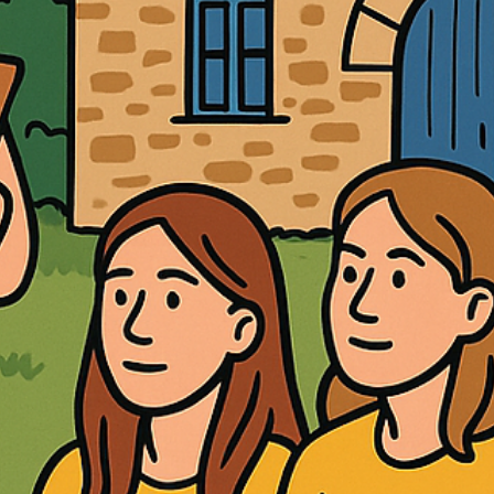
Quan es fa un curs de formació, el certificat que s’obté al final pot
marcar la diferència en un procés d’oposició o en una borsa de
treball pública. No tots els diplomes tenen el mateix valor, i saber
distingir-los és clau per treure el màxim profit de l’esforç realitzat.