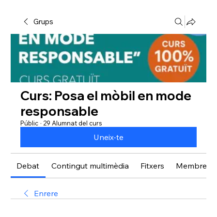
Grups
Curs: Posa el mòbil en mode
responsable
Públic
·
29 Alumnat del curs
Uneix-te
Debat
Contingut multimèdia
Fitxers
Membres
Enrere