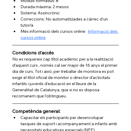
Mòduls formatius: 8
Durada màxima: 2 mesos 
Sistema: Assincrònic
Correccions: No automatitzades a càrrec d'un 
tutor/a
Més informació dels cursos online:  
Informació dels 
cursos online
Condicions d'accés
No es requereix cap títol acadèmic per a la realització 
d’aquest curs , només cal ser major de 16 anys el primer 
dia de curs. Tot i això, per treballar de monitora es pot 
exigir el títol oficial de monitor o director d'activitats 
infantils i juvenils d'educació en el lleure de la 
Generalitat de Catalunya, que si no es disposa 
recomanem que l'obtingueu.
Competència general:
Capacitar els participants per desenvolupar 
tasques de suport i acompanyament a infants amb 
necessitats educatives especials (NEE), 