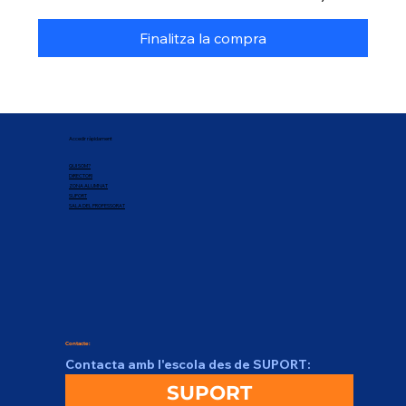
Finalitza la compra
Accedir ràpidament
QUI SOM?
DIRECTORI
ZONA ALUMNAT
SUPORT
SALA DEL PROFESSORAT
Contacte:
Contacta amb l'escola des de SUPORT:
SUPORT