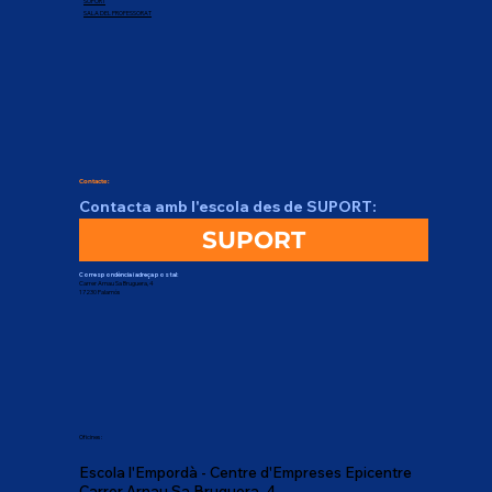
SUPORT
Lleure de Catalunya i només
SALA DEL PROFESSORAT
necessites identificar-te amb el
número d’inscripció). El teu número
d'inscripció en el ROPELL
correspon amb el que consta al teu
carnet de monitor/a i/o de
director/a d'activitats d'educació en
Contacte:
el lleure infantil i juvenil.
Contacta amb l'escola des de SUPORT:
SUPORT
Correspondència i adreça postal:
Carrer Arnau Sa Bruguera, 4
17230 Palamós
Oficines:
Escola l'Empordà - Centre d'Empreses Epicentre
Carrer Arnau Sa Bruguera, 4