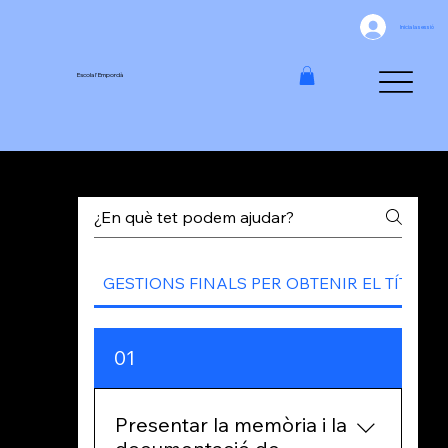
Inicia la sessió
Escola l'Empordà
SUPORT : Gestions finals per obtenir el títol dels cursos M i D
GESTIONS FINALS PER OBTENIR EL TÍTOL
01
Presentar la memòria i la