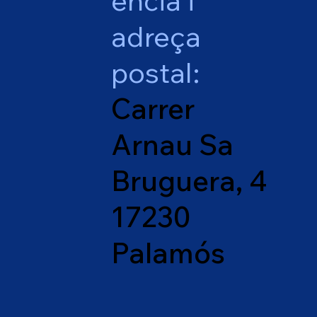
ència i
adreça
postal:
Carrer
Arnau Sa
Bruguera, 4
17230
Palamós