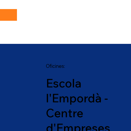
Oficines:
Escola
l'Empordà -
Centre
d'Empreses