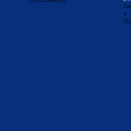
Car
4
17