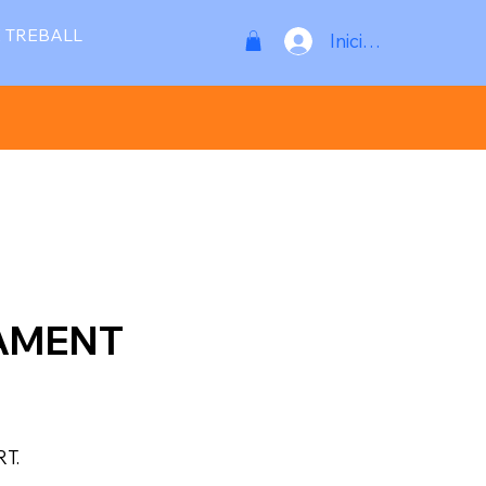
 TREBALL
Inicia la sessió
AMENT
RT.