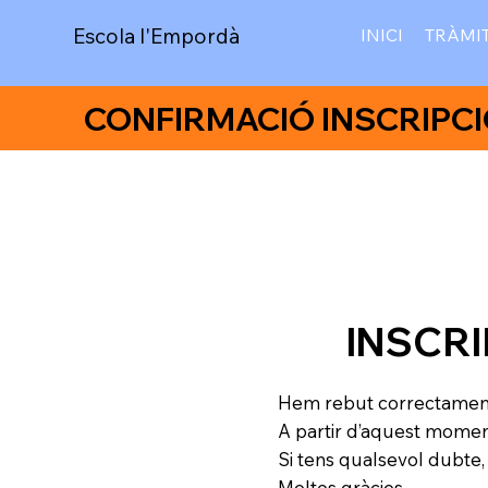
Escola l'Empordà
INICI
TRÀMI
CONFIRMACIÓ INSCRIPC
INSCR
Hem rebut correctament l
A partir d’aquest moment,
Si tens qualsevol dubte,
Moltes gràcies.