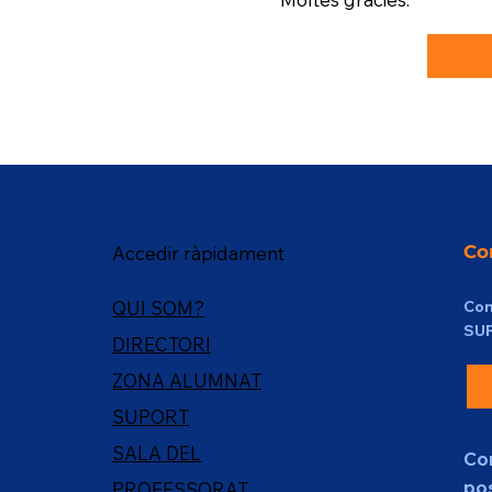
Co
Accedir ràpidament
Con
QUI SOM?
SU
DIRECTORI
ZONA ALUMNAT
SUPORT
SALA DEL
Co
pos
PROFESSORAT