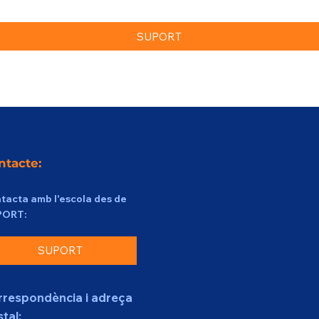
SUPORT
ntacte:
tacta amb l'escola des de
PORT:
SUPORT
rrespondència i adreça
tal: