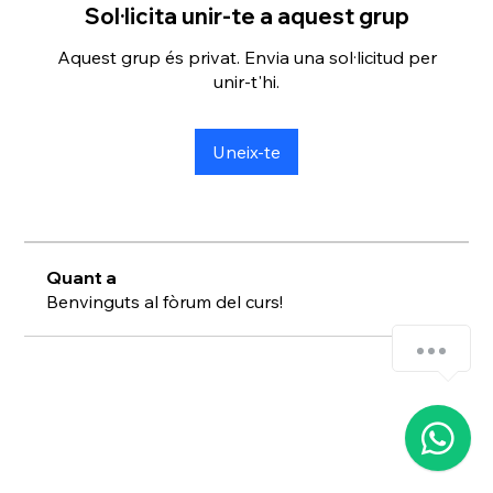
Sol·licita unir-te a aquest grup
Aquest grup és privat. Envia una sol·licitud per
unir-t'hi.
Uneix-te
Quant a
Benvinguts al fòrum del curs!