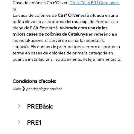
Casa de colònies Ca n'Oliver: 
CA N'OLIVER│Com anar-
hi
La casa de colònies de 
Ca n’ Oliver
 està situada en una 
petita elevació a les afores del municipi de Pontós, a la 
plana de l’ Alt Empordà. 
Valorada com una de les 
millors cases de colònies de Catalunya 
en referència a 
les instal·lacions, el servei de cuina, la netedat i la 
situació
.
. Els cursos de premonitors sempre es porten a 
terme en cases de colònies de primera categoria en 
quant a instal·lacions i equipaments, neteja i alimentació.
Condicions d'accés: 
❯
Clica
per desplegar opcions
PREBàsic
PRE1