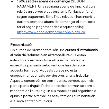
180€ 
set dies abans de començar
(
SEGON 
PAGAMENT: Una setmana abans de l'inici del curs 
rebràs un correu electrònic amb l'enllaç per fer el 
segon pagament. Si no l'has rebut o t'has inscrit la 
darrera setmana abans de començar el curs, pots 
fer el segon pagament des d'aquest enllaç:  
https://www.escolaemporda.com/blank-20
)
Presentació
Els cursos de premonitors són uns 
cursos d'introducció 
al món de l'educació en el temps lliure
 que estan 
estructurats en mòduls i amb una metodologia 
específica pensada pel jovent que han de rebre 
aquesta formació. Aquests cursos no està 
especialment pensats per després anar a treballar. 
Aquests cursos són un bon incentiu, perquè, quan els 
participants tinguin l’edat, decideixin formar-se com a 
monitors de lleure i siguin ells mateixos qui organitzin o 
ajudin a portar a terme les activitats de lleure habituals 
a la seva entitat o municipi.