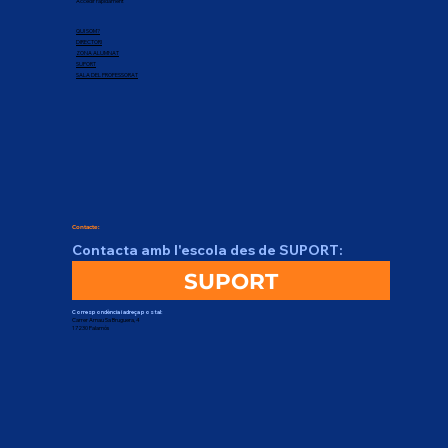
Accedir ràpidament
QUI SOM?
DIRECTORI
ZONA ALUMNAT
SUPORT
SALA DEL PROFESSORAT
Contacte:
Contacta amb l'escola des de SUPORT:
SUPORT
Correspondència i adreça postal:
Carrer Arnau Sa Bruguera, 4
17230 Palamós