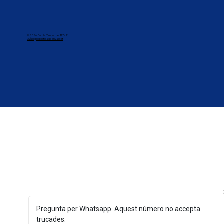
© 2026 Escola l'Empordà - AEGLE
Avís legai i política de privacitat
Pregunta per Whatsapp. Aquest número no accepta
trucades.