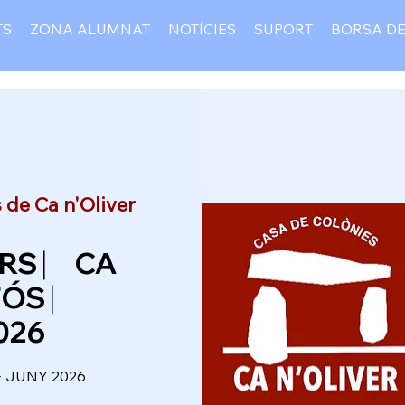
TS
ZONA ALUMNAT
NOTÍCIES
SUPORT
BORSA DE
 de Ca n'Oliver
RS ⎸ CA
TÓS ⎸
026
E JUNY 2026