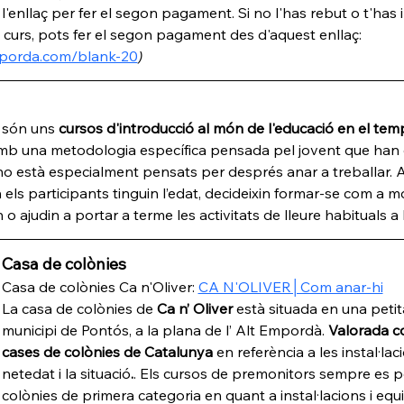
l'enllaç per fer el segon pagament. Si no l'has rebut o t'has 
curs, pots fer el segon pagament des d'aquest enllaç:  
mporda.com/blank-20
)
 són uns 
cursos d'introducció al món de l'educació en el temp
amb una metodologia específica pensada pel jovent que han 
no està especialment pensats per després anar a treballar. 
els participants tinguin l’edat, decideixin formar-se com a mon
 o ajudin a portar a terme les activitats de lleure habituals a 
Casa de colònies
Casa de colònies Ca n'Oliver: 
CA N'OLIVER│Com anar-hi
La casa de colònies de 
Ca n’ Oliver
 està situada en una petit
municipi de Pontós, a la plana de l’ Alt Empordà. 
Valorada co
cases de colònies de Catalunya 
en referència a les instal·laci
netedat i la situació
.
. Els cursos de premonitors sempre es p
colònies de primera categoria en quant a instal·lacions i equ