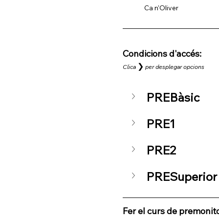
Ca n'Oliver
Condicions d'accés: 
❯
Clica
per desplegar opcions
PREBàsic
PRE1
PRE2
PRESuperior
Fer el curs de premonito