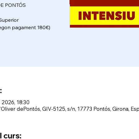
DE PONTÓS
Superior
segon pagament 180€)
:
n 2026, 18:30
'Oliver dePontós, GIV-5125, s/n, 17773 Pontós, Girona, Es
 curs: