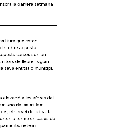
inscrit la darrera setmana 
s lliure
 que estan 
de rebre aquesta 
Aquests cursos són un 
itors de lleure i siguin 
la seva entitat o municipi.
a elevació a les afores del 
m una de les millors 
ons, el servei de cuina, la 
orten a terme en cases de 
ipaments, neteja i 