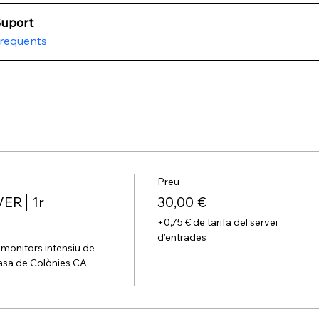
Suport
freqüents
Preu
VER│1r
30,00 €
+0,75 € de tarifa del servei
d'entrades
monitors intensiu de 
a de Colònies CA 