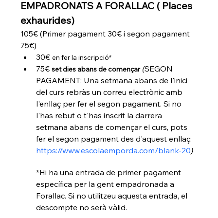
EMPADRONATS A FORALLAC ( Places 
exhaurides) 
105€ (Primer pagament 30€ i segon pagament 
75€)
30€ 
en fer la inscripció*
75€ 
(
SEGON 
set dies abans de començar
PAGAMENT: Una setmana abans de l'inici 
del curs rebràs un correu electrònic amb 
l'enllaç per fer el segon pagament. Si no 
l'has rebut o t'has inscrit la darrera 
setmana abans de començar el curs, pots 
fer el segon pagament des d'aquest enllaç:  
https://www.escolaemporda.com/blank-20
)
*Hi ha una entrada de primer pagament 
específica per la gent empadronada a 
Forallac. Si no utilitzeu aquesta entrada, el 
descompte no serà vàlid. 