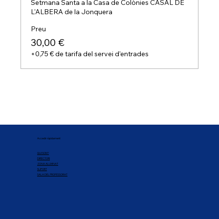
Setmana Santa a la Casa de Colònies CASAL DE 
L'ALBERA de la Jonquera
Preu
30,00 €
+0,75 € de tarifa del servei d'entrades
Accedir ràpidament
QUI SOM?
DIRECTORI
ZONA ALUMNAT
SUPORT
SALA DEL PROFESSORAT