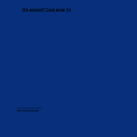
On estem? Com anar-hi
© 2026 Escola l'Empordà - AEGLE
Avís legai i política de privacitat