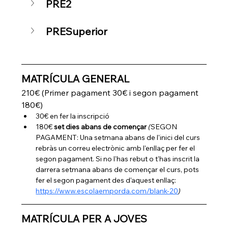
PRE2
PRESuperior
MATRÍCULA GENERAL
210€ (Primer pagament 30€ i segon pagament 
180€)
30€ en fer la inscripció
180€ 
set dies abans de començar
(
SEGON 
PAGAMENT: Una setmana abans de l'inici del curs 
rebràs un correu electrònic amb l'enllaç per fer el 
segon pagament. Si no l'has rebut o t'has inscrit la 
darrera setmana abans de començar el curs, pots 
fer el segon pagament des d'aquest enllaç:  
https://www.escolaemporda.com/blank-20
)
MATRÍCULA PER A JOVES 