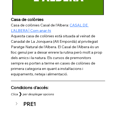
Casa de colònies
Casa de colònies Casal de l'Albera: 
CASAL DE 
L'ALBERA│Com anar-hi
Aquesta casa de colònies està situada al veïnat de 
Canadal de La Jonquera (Alt Empordà) al privilegiat 
Paratge Natural de l’Albera. El Casal de l'Albera és un 
lloc genuí per a deixar enrere la rutina però molt a prop 
dels amics i la natura. Els cursos de premonitors 
sempre es porten a terme en cases de colònies de 
primera categoria en quant a instal·lacions i 
equipaments, neteja i alimentació.
Condicions d'accés: 
❯
Clica
per desplegar opcions
PRE1