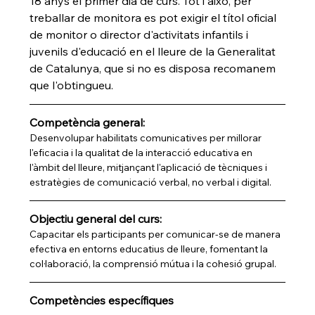
18 anys el primer dia de curs. Tot i això, per 
treballar de monitora es pot exigir el títol oficial 
de monitor o director d'activitats infantils i 
juvenils d'educació en el lleure de la Generalitat 
de Catalunya, que si no es disposa recomanem 
que l'obtingueu.
Competència general:
Desenvolupar habilitats comunicatives per millorar 
l'eficacia i la qualitat de la interacció educativa en 
l'àmbit del lleure, mitjançant l'aplicació de tècniques i 
estratègies de comunicació verbal, no verbal i digital.
Objectiu general del curs:
Capacitar els participants per comunicar-se de manera 
efectiva en entorns educatius de lleure, fomentant la 
col·laboració, la comprensió mútua i la cohesió grupal.
Competències específiques