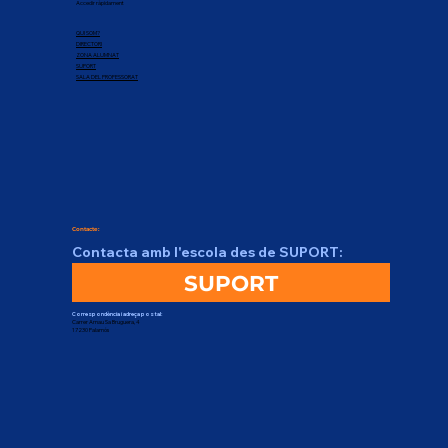
Accedir ràpidament
QUI SOM?
DIRECTORI
ZONA ALUMNAT
SUPORT
SALA DEL PROFESSORAT
Contacte:
Contacta amb l'escola des de SUPORT:
SUPORT
Correspondència i adreça postal:
Carrer Arnau Sa Bruguera, 4
17230 Palamós