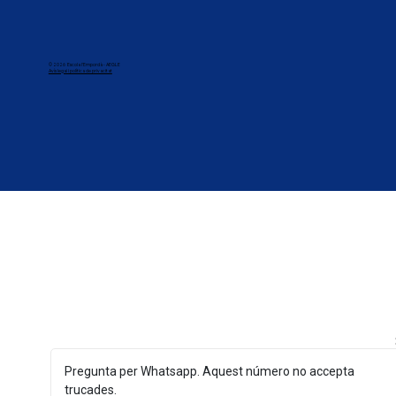
© 2026 Escola l'Empordà - AEGLE
Avís legai i política de privacitat
Pregunta per Whatsapp. Aquest número no accepta
trucades.