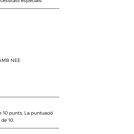
essitats especials.
 AMB NEE
 10 punts. La puntuació 
 de 10.