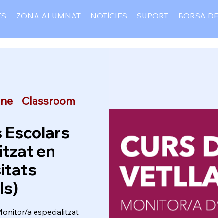
TS
ZONA ALUMNAT
NOTÍCIES
SUPORT
BORSA DE
ine │Classroom
s Escolars
itzat en
itats
ls)
onitor/a especialitzat