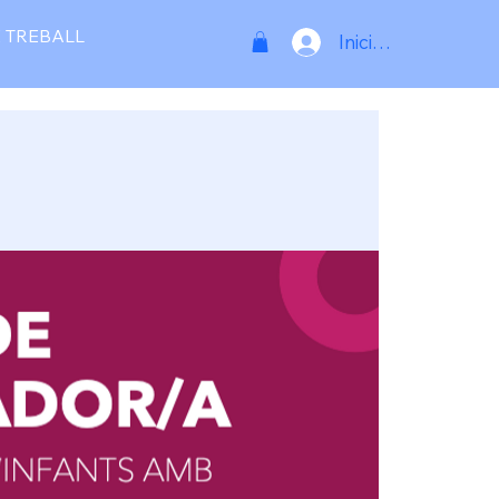
 TREBALL
Inicia la sessió