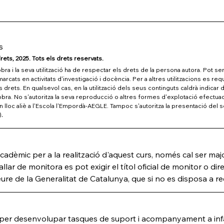
s
rets, 2025. Tots els drets reservats.
ra i la seva utilització ha de respectar els drets de la persona autora. Pot ser 
cats en activitats d'investigació i docència. Per a altres utilitzacions es reque
s drets. En qualsevol cas, en la utilització dels seus continguts caldrà indica
l'obra. No s'autoritza la seva reproducció o altres formes d'explotació efectuade
lloc aliè a l'Escola l'Empordà-AEGLE. Tampoc s'autoritza la presentació del s
.
)
cadèmic per a la realització d'aquest curs, només cal ser majo
allar de monitora es pot exigir el títol oficial de monitor o direc
lleure de la Generalitat de Catalunya, que si no es disposa a
s per desenvolupar tasques de suport i acompanyament a inf