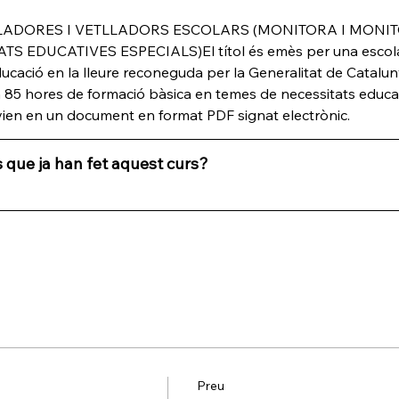
ETLLADORES I VETLLADORS ESCOLARS (MONITORA I MONIT
EDUCATIVES ESPECIALS)El títol és emès per una escola of
ucació en la lleure reconeguda per la Generalitat de Cataluny
85 hores de formació bàsica en temes de necessitats educat
'envien en un document en format PDF signat electrònic.
 que ja han fet aquest curs?
Preu