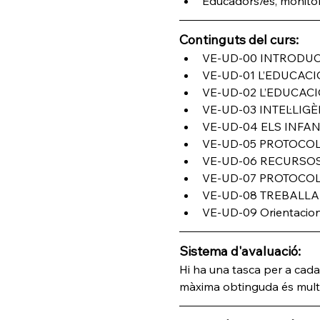
Educadors/es, monitors
Continguts del curs:
VE-UD-00 INTRODUC
VE-UD-01 L’EDUCACI
VE-UD-02 L’EDUCACI
VE-UD-03 INTEL·LI
VE-UD-04 ELS INFA
VE-UD-05 PROTOCOL
VE-UD-06 RECURSO
VE-UD-07 PROTOCOLS
VE-UD-08 TREBALLA
VE-UD-09 Orientacion
Sistema d'avaluació:
Hi ha una tasca per a cad
màxima obtinguda és multipl