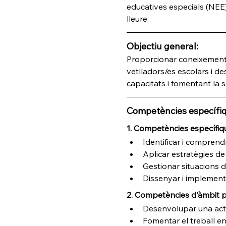
educatives especials (NEE)
lleure.
Objectiu general:
Proporcionar coneixements,
vetlladors/es escolars i d
capacitats i fomentant la s
Competències específiq
1. Competències específiq
Identificar i comprend
Aplicar estratègies de 
Gestionar situacions d'
Dissenyar i implementa
2. Competències d'àmbit 
Desenvolupar una actit
Fomentar el treball en