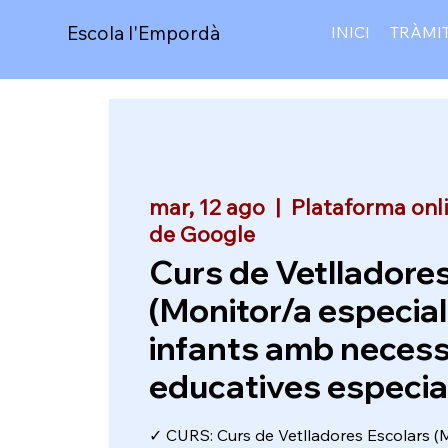
Escola l'Empordà
INICI
TRÀMI
mar, 12 ago
  |  
Plataforma onl
de Google
Curs de Vetlladore
(Monitor/a especial
infants amb necess
educatives especia
✓ CURS: Curs de Vetlladores Escolars (M