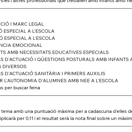
/es i altres professionals que treballen amb infants amb nec
CIÓ I MARC LEGAL
Ó ESPECIAL A L'ESCOLA
Ó ESPECIAL A L'ESCOLA
GÈNCIA EMOCIONAL
NTS AMB NECESSITATS EDUCATIVES ESPECIALS
S D'ACTUACIÓ I QÜESTIONS POSTURALS AMB INFANTS
S DIVERSOS
 D'ACTUACIÓ SANITÀRIA I PRIMERS AUXILIS
R L'AUTONOMIA D'ALUMNES AMB NEE A L'ESCOLA
s per buscar feina
a tema amb una puntuació màxima per a cadascuna d'elles de
icarà per 0,11 i el resultat serà la nota final sobre un màxim