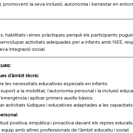
, promovent la seva inclusió, autonomia i benestar en entorns
 habilitats i eines pràctiques perquè els participants puguin
esenvolupar activitats adequades per a infants amb NEE, res
eva integració social.
ues:
ues d'àmbit tècnic
re les necessitats educatives especials en infants.
suport a la mobilitat, l'autonomia personal i la inclusió educa
emergència i aplicar primers auxilis bàsics.
r activitats lúdiques i educatives adaptades a les capacitat
personal
ud positiva, empàtica i proactiva davant els reptes educatiu
 equip amb altres professionals de l'àmbit educatiu i social.