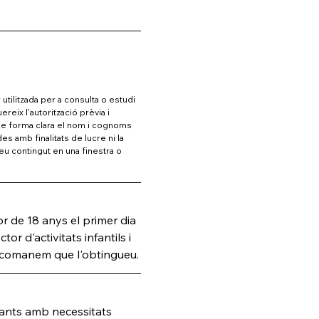
utilitzada per a consulta o estudi 
reix l'autorització prèvia i 
r de forma clara el nom i cognoms 
s amb finalitats de lucre ni la 
eu contingut en una finestra o 
r de 18 anys el primer dia 
tor d'activitats infantils i 
 recomanem que l'obtingueu.
ants amb necessitats 