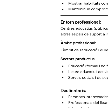
Mostrar habilitats com
Mantenir un compromís è
Entorn professional:
Centres educatius (públics, 
altres espais de suport a 
Àmbit professional:
L'àmbit de l'educació i el ll
Sectors productius:
Educació (formal i no f
Lleure educatiu i activ
Serveis socials i de sup
Destinataris:
Persones interessades 
Professionals del lleu