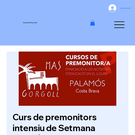
Inicia la sessió
Escola l'Empordà
Curs de premonitors
intensiu de Setmana