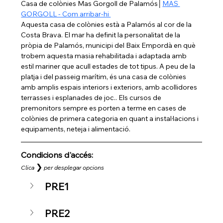
Casa de colònies Mas Gorgoll de Palamós│
MAS 
GORGOLL - Com arribar-hi 
Aquesta casa de colònies està a Palamós al cor de la 
Costa Brava. El mar ha definit la personalitat de la 
pròpia de Palamós, municipi del Baix Empordà en què 
trobem aquesta masia rehabilitada i adaptada amb 
estil mariner que acull estades de tot tipus. A peu de la 
platja i del passeig marítim, és una casa de colònies 
amb amplis espais interiors i exteriors, amb acollidores 
terrasses i esplanades de joc.. Els cursos de 
premonitors sempre es porten a terme en cases de 
colònies de primera categoria en quant a instal·lacions i 
equipaments, neteja i alimentació.
Condicions d'accés: 
❯
Clica
per desplegar opcions
PRE1
PRE2