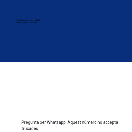
© 2026 Escola l'Empordà - AEGLE
Avís legai i política de privacitat
Pregunta per Whatsapp. Aquest número no accepta
trucades.