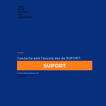
QUI SOM?
DIRECTORI
ZONA ALUMNAT
SUPORT
SALA DEL PROFESSORAT
Contacte:
Contacta amb l'escola des de SUPORT:
SUPORT
Correspondència i adreça postal:
Carrer Arnau Sa Bruguera, 4
17230 Palamós