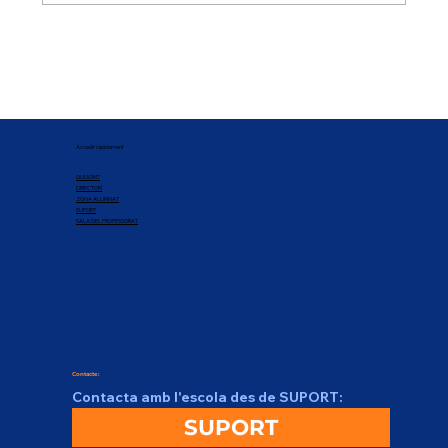
Accedir ràpidament
QUI SOM?
DIRECTORI
ZONA ALUMNAT
SUPORT
SALA DEL PROFESSORAT
Contacte:
Contacta amb l'escola des de SUPORT:
SUPORT