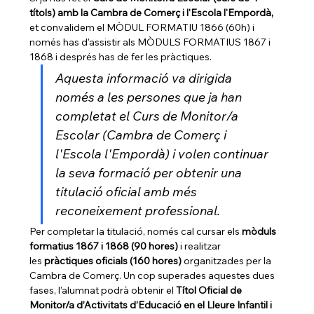
títols) amb la Cambra de Comerç i l'Escola l'Empordà,
et convalidem el MÒDUL FORMATIU 1866 (60h) i 
només has d'assistir als MÒDULS FORMATIUS 1867 i 
1868 i després has de fer les pràctiques.
Aquesta informació va dirigida 
només a les persones que ja han 
completat el Curs de Monitor/a 
Escolar (Cambra de Comerç i 
l'Escola l'Empordà) i volen continuar 
la seva formació per obtenir una 
titulació oficial amb més 
reconeixement professional.
Per completar la titulació, només cal cursar els 
mòduls 
formatius 1867 i 1868 (90 hores)
 i realitzar 
les 
pràctiques oficials (160 hores)
 organitzades per la 
Cambra de Comerç. Un cop superades aquestes dues 
fases, l’alumnat podrà obtenir el 
Títol Oficial de 
Monitor/a d’Activitats d’Educació en el Lleure Infantil i 