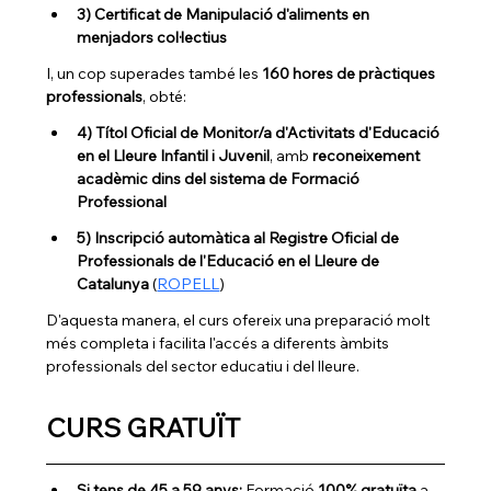
3) Certificat de Manipulació d'aliments en 
menjadors col·lectius
I, un cop superades també les 
160 hores de pràctiques 
professionals
, obté:
4) Títol Oficial de Monitor/a d'Activitats d'Educació 
en el Lleure Infantil i Juvenil
, amb 
reconeixement 
acadèmic dins del sistema de Formació 
Professional
5) Inscripció automàtica al Registre Oficial de 
Professionals de l'Educació en el Lleure de 
Catalunya
 (
ROPELL
)
D'aquesta manera, el curs ofereix una preparació molt 
més completa i facilita l'accés a diferents àmbits 
professionals del sector educatiu i del lleure.
CURS GRATUÏT
Si tens de 45 a 59 anys:
 Formació 
100% gratuïta
 a 