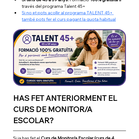
través del programa Talent 45+
Si no et pots acollir al programa TALENT 45+ 
també pots fer el curs pagant la quota habitual
HAS FET ANTERIORMENT EL 
CURS DE MONITOR/A 
ESCOLAR?
Si ja has fet el 
Curs de Monitor/a Escolar (curs de 4 