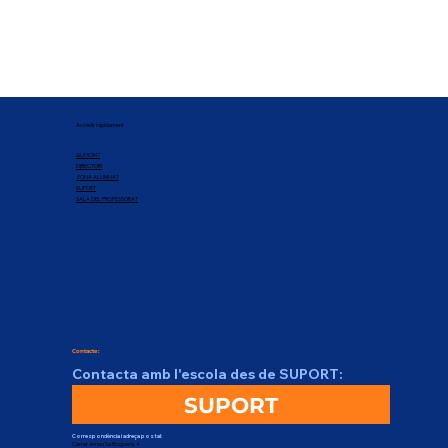
Accedir ràpidament
QUI SOM?
DIRECTORI
ZONA ALUMNAT
SUPORT
SALA DEL PROFESSORAT
Contacte:
Contacta amb l'escola des de SUPORT:
SUPORT
Correspondència i adreça postal:
Carrer Arnau Sa Bruguera, 4