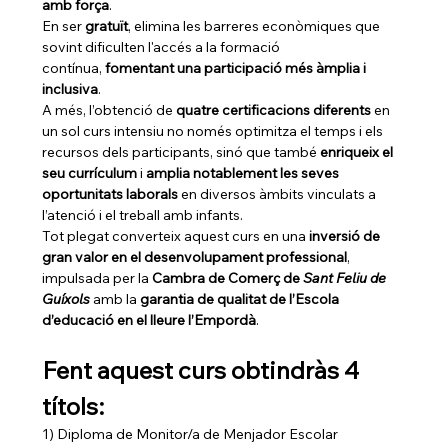
amb força
.
En ser 
gratuït
, elimina les barreres econòmiques que 
sovint dificulten l'accés a la formació 
contínua, 
fomentant una participació més àmplia i 
inclusiva
.
A més, l’obtenció de 
quatre certificacions diferents
 en 
un sol curs intensiu no només optimitza el temps i els 
recursos dels participants, sinó que també 
enriqueix el 
seu currículum
 i 
amplia notablement les seves 
oportunitats laborals
 en diversos àmbits vinculats a 
l’atenció i el treball amb infants.
Tot plegat converteix aquest curs en una 
inversió de 
gran valor en el desenvolupament professional
, 
impulsada per la 
Cambra de Comerç de 
Sant Feliu de 
Guíxols
 amb la 
garantia de qualitat de l’Escola 
d’educació en el lleure l’Empordà
.
Fent aquest curs obtindràs 4 
títols:
1) Diploma de Monitor/a de Menjador Escolar