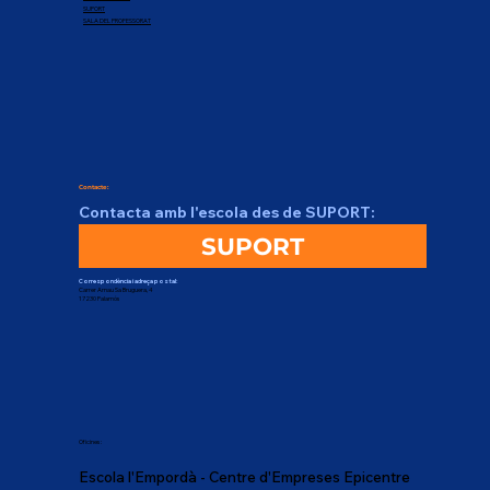
SUPORT
SALA DEL PROFESSORAT
Contacte:
Contacta amb l'escola des de SUPORT:
SUPORT
Correspondència i adreça postal:
Carrer Arnau Sa Bruguera, 4
17230 Palamós
Oficines:
Escola l'Empordà - Centre d'Empreses Epicentre