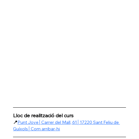
Lloc de realització del curs
📍
Punt Jove│Carrer del Mall, 61│17220 Sant Feliu de 
Guíxols│Com arribar-hi