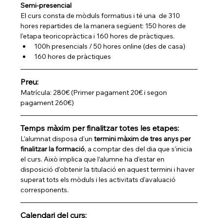
Semi-presencial
El curs consta de mòduls formatius i té una  de 310 
hores repartides de la manera següent: 150 hores de 
l'etapa teoricopràctica i 160 hores de pràctiques.
100h presencials / 50 hores online (des de casa) 
160 hores de pràctiques 
Preu:
Matrícula: 280€ (Primer pagament 20€ i segon 
pagament 260€)
Temps màxim per finalitzar totes les etapes:
L’alumnat disposa d’un 
termini màxim de tres anys per 
finalitzar la formació
, a comptar des del dia que s’inicia 
el curs. Això implica que l’alumne ha d’estar en 
disposició d’obtenir la titulació en aquest termini i haver 
superat tots els mòduls i les activitats d’avaluació 
corresponents.
Calendari del curs: