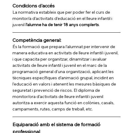
Condicions d'accés
La normativa estableix que per poder fer el curs de 
monitor/a d’activitats d’educació en el lleure infantil i 
juvenil 
l’alumne ha de tenir 18 anys complerts
.
Competència general:
És la formació que prepara l’alumnat per intervenir de 
manera educativa en activitats de lleure infantil i juvenil, 
i que capacita per organitzar, dinamitzar i avaluar 
activitats de lleure infantil i juvenil en el marc de la 
programació general d'una organització, aplicant les 
tècniques específiques d'animació grupal, incidint en 
l'educació en valors i atenent les mesures bàsiques de 
seguretat i prevenció de riscos. El diploma de 
monitor/ora d'activitats de lleure infantil i juvenil 
autoritza a exercir aquesta funció en colònies, casals, 
campaments, rutes, camps de treball, etc.
Equiparació amb el sistema de formació 
professional