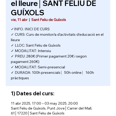
el lleure│SANT FELIU DE
GUÍXOLS
vie, 11 abr
  |  
Sant Feliu de Guíxols
✓INFO. INICI DE CURS
✓ CURS: Curs de monitor/a d'activitats d'educació en el
lleure
✓ LLOC: Sant Feliu de Guíxols
✓ MODALITAT: Intensiu
✓ PREU: 280€ (Primer pagament 20€ i segon
pagament 260€)
✓ MODALITAT: Semi-presencial
✓ DURADA: 100h presencials ⎸50h online ⎸160h
pràctiques
1) Dates del curs:
11 abr 2025, 17:00 – 03 may 2025, 20:00
Sant Feliu de Guíxols, Punt Jove│Carrer del Mall,
61│17220│Sant Feliu de Guíxols