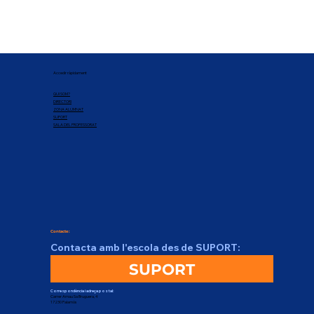
Accedir ràpidament
QUI SOM?
DIRECTORI
ZONA ALUMNAT
SUPORT
SALA DEL PROFESSORAT
Contacte:
Contacta amb l'escola des de SUPORT:
SUPORT
Correspondència i adreça postal:
Carrer Arnau Sa Bruguera, 4
17230 Palamós