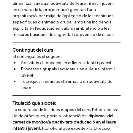
dinamitzar i avaluar activitats de lleure infantil i juvenil 
en el marc de la programació general d’una 
organització, per mitjà de l’aplicació de les tècniques 
específiques d’animació grupal, amb una incidència 
explícita en l’educació en valors i amb atenció a les 
mesures bàsiques de seguretat i prevenció de riscos.
Contingut del curs
El contingut és el següent:
Activitats d’educació en el lleure infantil i juvenil
Processos grupals i educatius en el lleure infantil i 
juvenil
Tècniques i recursos d’animació en activitats de 
lleure
Titulació que s’obté:
La superació de les dues etapes del curs, l’etapa lectiva 
i la de pràctiques, porta a l’obtenció del 
diploma i del 
carnet de monitor/a d’activitats d’educació en el lleure 
infantil i juvenil, 
títol oficial que expedeix la Direcció 