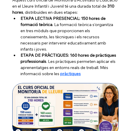
Aquest curs oficial de Monitor/a d’Activitats d’Educació 
en el Lleure Infantil i Juvenil té una durada total de 
310 
hores
, distribuïdes en dues etapes: 
ETAPA LECTIVA PRESENCIAL: 150 hores de 
formació teòrica
. La formació teòrica s’organitza 
en tres mòduls que proporcionen els 
coneixements, les tècniques i els recursos 
necessaris per intervenir educativament amb 
infants i joves.
ETAPA DE PRÀCTIQUES: 160 hores de pràctiques 
professionals
. Les pràctiques permeten aplicar els 
aprenentatges en entorns reals de treball. Més 
informació sobre les
pràctiques