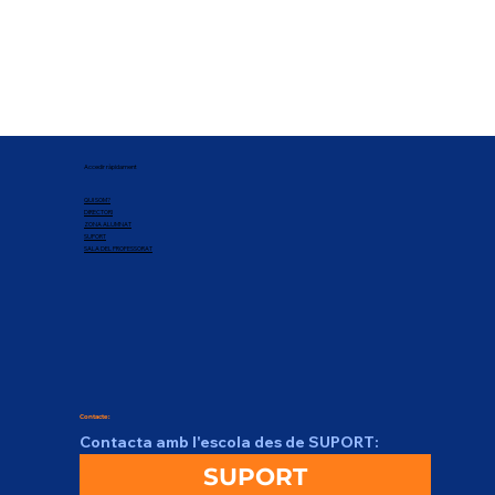
Accedir ràpidament
QUI SOM?
DIRECTORI
ZONA ALUMNAT
SUPORT
SALA DEL PROFESSORAT
Contacte:
Contacta amb l'escola des de SUPORT:
SUPORT