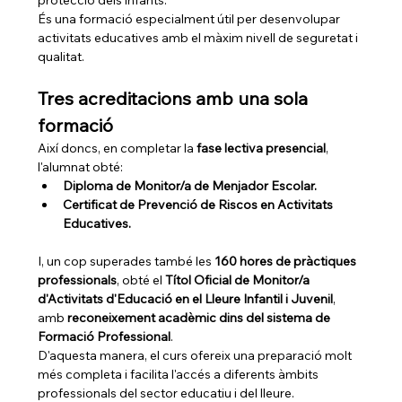
protecció dels infants.
És una formació especialment útil per desenvolupar 
activitats educatives amb el màxim nivell de seguretat i 
qualitat.
Tres acreditacions amb una sola 
formació
Així doncs, en completar la 
fase lectiva presencial
, 
l'alumnat obté:
Diploma de Monitor/a de Menjador Escolar.
Certificat de Prevenció de Riscos en Activitats 
Educatives.
I, un cop superades també les 
160 hores de pràctiques 
professionals
, obté el 
Títol Oficial de Monitor/a 
d'Activitats d'Educació en el Lleure Infantil i Juvenil
, 
amb 
reconeixement acadèmic dins del sistema de 
Formació Professional
.
D'aquesta manera, el curs ofereix una preparació molt 
més completa i facilita l'accés a diferents àmbits 
professionals del sector educatiu i del lleure.