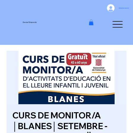
Inicia la sessió
Escola l'Empordà
CURS DE MONITOR/A
│BLANES│SETEMBRE -