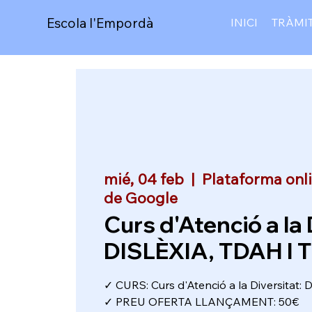
Escola l'Empordà
INICI
TRÀMI
mié, 04 feb
  |  
Plataforma onl
de Google
Curs d'Atenció a la 
DISLÈXIA, TDAH I 
✓ CURS: Curs d'Atenció a la Diversitat:
✓ PREU OFERTA LLANÇAMENT: 50€