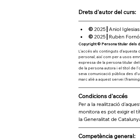
Drets d'autor del curs:
© 
2025
┃
Aniol Iglesias
© 
2025
┃Rubèn Fornó
Copyright © Persona titular dels d
L'accés als continguts d'aquesta ob
personal, així com per a usos emmar
expressa de la persona titular del
de la persona autora i el títol de 
seva comunicació pública des d'un 
marc aliè a aquest servei (framing
Condicions d'accés
Per a la realització d'aques
monitora es pot exigir el tít
la Generalitat de Cataluny
Competència general: