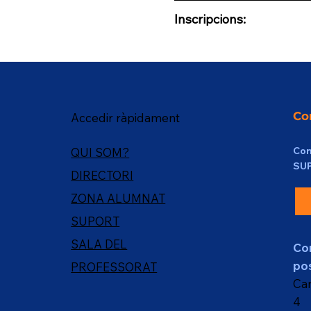
Inscripcions:
Co
Accedir ràpidament
Con
QUI SOM?
SU
DIRECTORI
ZONA ALUMNAT
SUPORT
SALA DEL
Co
pos
PROFESSORAT
Car
4