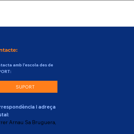
ntacte:
tacta amb l'escola des de
PORT:
SUPORT
rrespondència i adreça
tal:
rer Arnau Sa Bruguera,