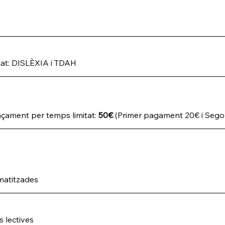
itat: DISLÈXIA i TDAH
nçament per temps limitat: 
50€
 (Primer pagament 20€ i Seg
matitzades
s lectives