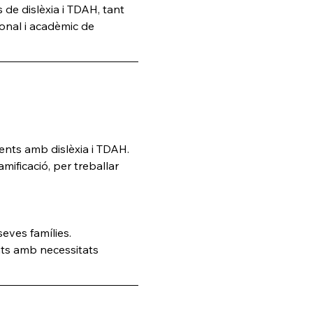
 de dislèxia i TDAH, tant 
onal i acadèmic de 
cents amb dislèxia i TDAH.
ificació, per treballar 
seves famílies.
ants amb necessitats 