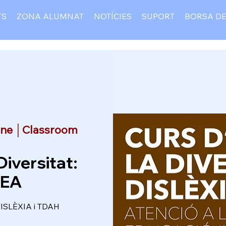
TS
ZONA ALUMNAT
NOTÍCIES
SUPORT
BORSA DE
ine │Classroom
Diversitat:
TEA
 DISLÈXIA i TDAH