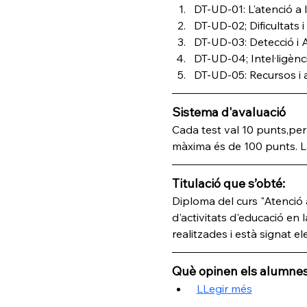
DT-UD-01: L'atenció a l
DT-UD-02; Dificultats 
DT-UD-03: Detecció i 
DT-UD-04; Intel·ligènc
DT-UD-05: Recursos i a
Sistema d'avaluació
Cada test val 10 punts,per
màxima és de 100 punts. La 
Titulació que s’obté:
Diploma del curs "Atenció a
d'activitats d'educació en 
realitzades i està signat 
Què opinen els alumnes
LLegir més