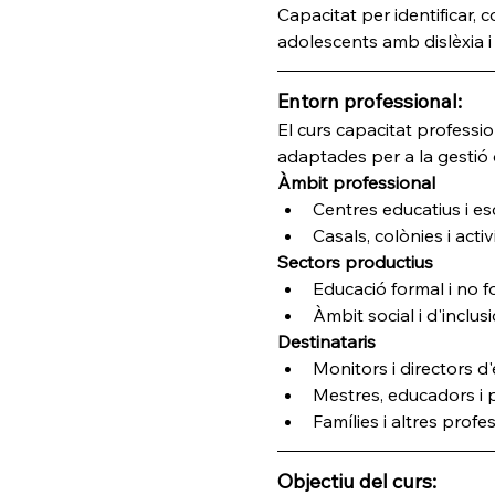
Capacitat per identificar, 
adolescents amb dislèxia i
Entorn professional:
El curs capacitat professio
adaptades per a la gestió d
Àmbit professional
Centres educatius i esc
Casals, colònies i activ
Sectors productius
Educació formal i no f
Àmbit social i d'inclus
Destinataris
Monitors i directors d'
Mestres, educadors i
Famílies i altres profes
Objectiu del curs: