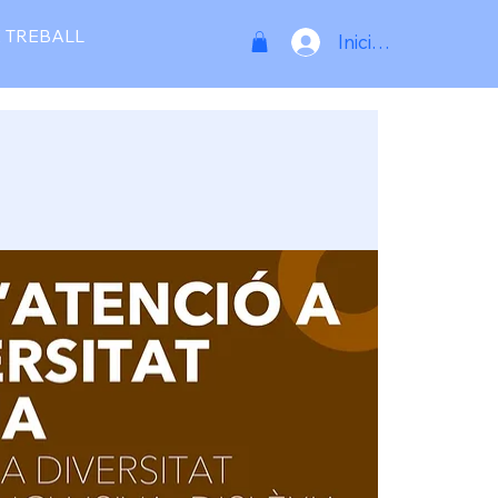
 TREBALL
Inicia la sessió