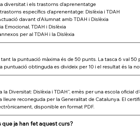
a diversitat i els trastorns d’aprenentatge
i trastorns específics d’aprenentatge: Dislèxia i TDAH
Actuació davant d’Alumnat amb TDAH i Dislèxia
ia Emocional, TDAH i Dislèxia
nnexos per al TDAH i la Dislèxia
 tant la puntuació màxima és de 50 punts. La tasca 6 val 50 
puntuació obtinguda es divideix per 10 i el resultat és la no
 la Diversitat: Dislèxia i TDAH", emès per una escola oficial 
la lleure reconeguda per la Generalitat de Catalunya. El certif
electrònicament, disponible en format PDF.
 que ja han fet aquest curs?