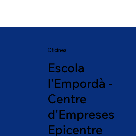
Oficines:
Escola
l'Empordà -
Centre
d'Empreses
Epicentre