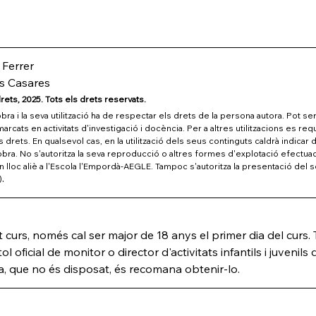
 Ferrer
s Casares
rets, 2025. Tots els drets reservats.
ra i la seva utilització ha de respectar els drets de la persona autora. Pot ser 
cats en activitats d'investigació i docència. Per a altres utilitzacions es reque
s drets. En qualsevol cas, en la utilització dels seus continguts caldrà indica
l'obra. No s'autoritza la seva reproducció o altres formes d'explotació efectuade
lloc aliè a l'Escola l'Empordà-AEGLE. Tampoc s'autoritza la presentació del s
.
)
t curs, només cal ser major de 18 anys el primer dia del curs. T
ol oficial de monitor o director d'activitats infantils i juvenils
a, que no és disposat, és recomana obtenir-lo.