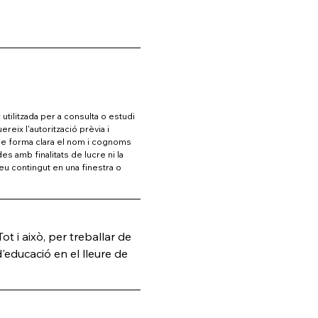
utilitzada per a consulta o estudi 
reix l'autorització prèvia i 
r de forma clara el nom i cognoms 
s amb finalitats de lucre ni la 
eu contingut en una finestra o 
ot i això, per treballar de 
 d'educació en el lleure de 