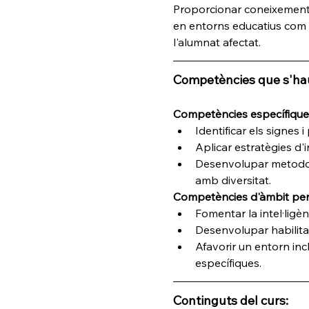
Proporcionar coneixements, 
en entorns educatius com 
l'alumnat afectat.
Competències que s'hau
Competències específiques
Identificar els signes i
Aplicar estratègies d'
Desenvolupar metodolog
amb diversitat.
Competències d'àmbit per
Fomentar la intel·ligè
Desenvolupar habilitats
Afavorir un entorn incl
específiques.
Continguts del curs: