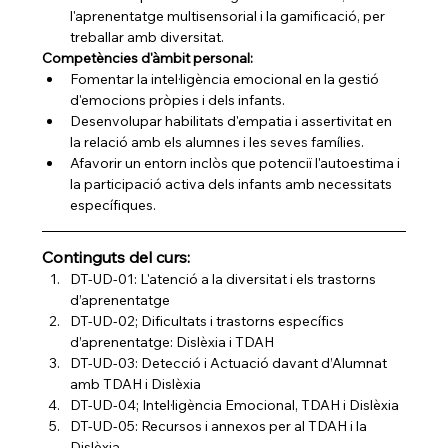
l'aprenentatge multisensorial i la gamificació, per 
treballar amb diversitat.
Competències d'àmbit personal:
Fomentar la intel·ligència emocional en la gestió 
d'emocions pròpies i dels infants.
Desenvolupar habilitats d'empatia i assertivitat en 
la relació amb els alumnes i les seves famílies.
Afavorir un entorn inclòs que potenciï l'autoestima i 
la participació activa dels infants amb necessitats 
específiques.
Continguts del curs:
DT-UD-01: L'atenció a la diversitat i els trastorns 
d’aprenentatge
DT-UD-02; Dificultats i trastorns específics 
d’aprenentatge: Dislèxia i TDAH
DT-UD-03: Detecció i Actuació davant d’Alumnat 
amb TDAH i Dislèxia
DT-UD-04; Intel·ligència Emocional, TDAH i Dislèxia
DT-UD-05: Recursos i annexos per al TDAH i la 
Dislèxia