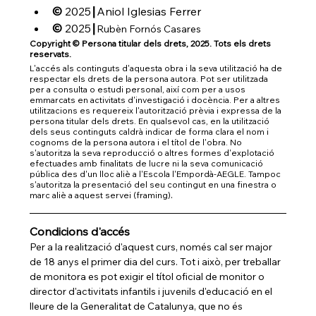
© 
2025
Aniol Iglesias Ferrer
┃
© 
2025
┃Rubèn Fornós Casares
Copyright © Persona titular dels drets, 2025. Tots els drets 
reservats.
L'accés als continguts d'aquesta obra i la seva utilització ha de 
respectar els drets de la persona autora. Pot ser utilitzada 
per a consulta o estudi personal, així com per a usos 
emmarcats en activitats d'investigació i docència. Per a altres 
utilitzacions es requereix l'autorització prèvia i expressa de la 
persona titular dels drets. En qualsevol cas, en la utilització 
dels seus continguts caldrà indicar de forma clara el nom i 
cognoms de la persona autora i el títol de l'obra. No 
s'autoritza la seva reproducció o altres formes d'explotació 
efectuades amb finalitats de lucre ni la seva comunicació 
pública des d'un lloc aliè a l'Escola l'Empordà-AEGLE. Tampoc 
s'autoritza la presentació del seu contingut en una finestra o 
.
marc aliè a aquest servei (framing)
Condicions d'accés
Per a la realització d'aquest curs, només cal ser major 
de 18 anys el primer dia del curs. Tot i això, per treballar 
de monitora es pot exigir el títol oficial de monitor o 
director d'activitats infantils i juvenils d'educació en el 
lleure de la Generalitat de Catalunya, que no és 