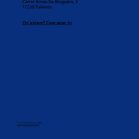
Carrer Arnau Sa Bruguera, 4
17230 Palamós
On estem? Com anar-hi
© 2026 Escola l'Empordà - AEGLE
Avís legai i política de privacitat