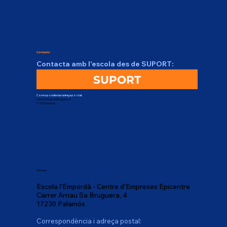
Contacte:
Contacta amb l'escola des de SUPORT:
SUPORT
Correspondència i adreça postal:
Carrer Arnau Sa Bruguera, 4
17230 Palamós
Oficines:
Escola l'Empordà - Centre d'Empreses Epicentre
Carrer Arnau Sa Bruguera, 4
17230 Palamós
Correspondència i adreça postal: