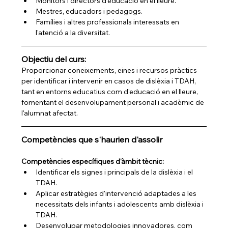
Monitors i directors d'educació en el lleure.
Mestres, educadors i pedagogs.
Famílies i altres professionals interessats en 
l'atenció a la diversitat.
Objectiu del curs:
Proporcionar coneixements, eines i recursos pràctics 
per identificar i intervenir en casos de dislèxia i TDAH, 
tant en entorns educatius com d'educació en el lleure, 
fomentant el desenvolupament personal i acadèmic de 
l'alumnat afectat.
Competències que s'haurien d'assolir
Competències específiques d'àmbit tècnic:
Identificar els signes i principals de la dislèxia i el 
TDAH.
Aplicar estratègies d'intervenció adaptades a les 
necessitats dels infants i adolescents amb dislèxia i 
TDAH.
Desenvolupar metodologies innovadores, com 