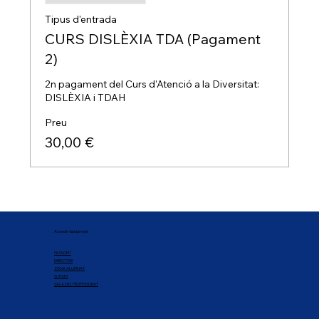
Tipus d'entrada
CURS DISLÈXIA TDA (Pagament
2)
2n pagament del Curs d'Atenció a la Diversitat: 
DISLÈXIA i TDAH
Preu
30,00 €
Accedir ràpidament
QUI SOM?
DIRECTORI
ZONA ALUMNAT
SUPORT
SALA DEL PROFESSORAT