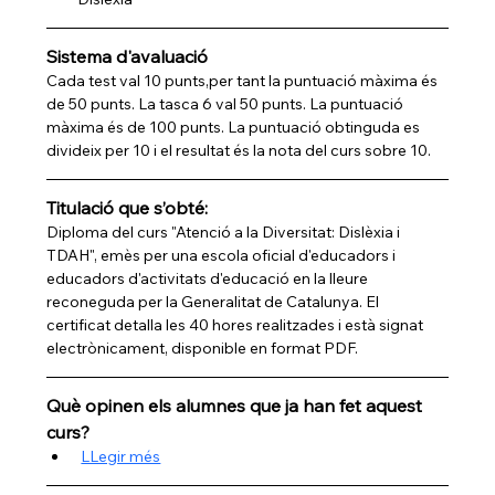
Sistema d'avaluació
Cada test val 10 punts,per tant la puntuació màxima és 
de 50 punts. La tasca 6 val 50 punts. La puntuació 
màxima és de 100 punts. La puntuació obtinguda es 
divideix per 10 i el resultat és la nota del curs sobre 10.
Titulació que s’obté:
Diploma del curs "Atenció a la Diversitat: Dislèxia i 
TDAH", emès per una escola oficial d'educadors i 
educadors d'activitats d'educació en la lleure 
reconeguda per la Generalitat de Catalunya. El 
certificat detalla les 40 hores realitzades i està signat 
electrònicament, disponible en format PDF.
Què opinen els alumnes que ja han fet aquest 
curs?
LLegir més