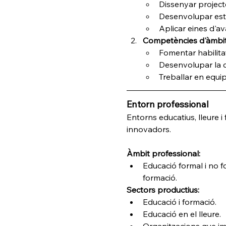
Dissenyar project
Desenvolupar estra
Aplicar eines d'av
Competències d'àmbit
Fomentar habilitat
Desenvolupar la ca
Treballar en equi
Entorn professional
Entorns educatius, lleure 
innovadors.
Àmbit professional:
Educació formal i no fo
formació.
Sectors productius:
Educació i formació.
Educació en el lleure.
Organitzacions que im