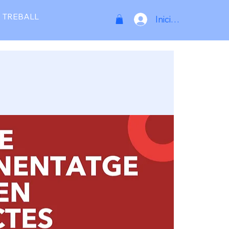
 TREBALL
Inicia la sessió