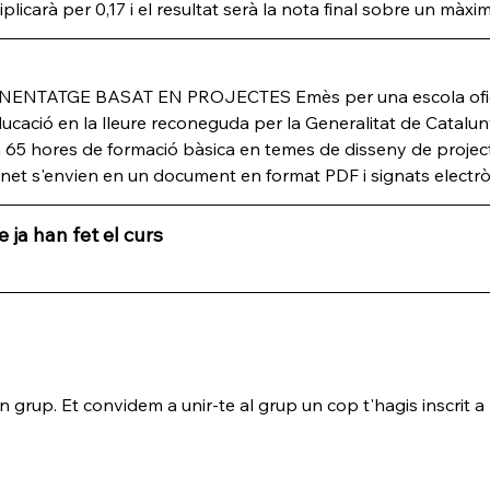
icarà per 0,17 i el resultat serà la nota final sobre un màxim
ENENTATGE BASAT EN PROJECTES Emès per una escola oficia
ucació en la lleure reconeguda per la Generalitat de Cataluny
65 hores de formació bàsica en temes de disseny de projec
carnet s'envien en un document en format PDF i signats electrò
 ja han fet el curs
grup. Et convidem a unir-te al grup un cop t'hagis inscrit a