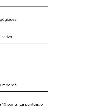
agògiques.
cativa.
 l'Empordà
 10 punts. La puntuació 