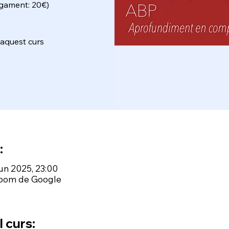
agament: 20€)
aquest curs
:
jun 2025, 23:00
room de Google
 curs: