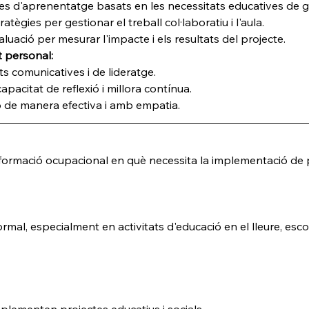
es d'aprenentatge basats en les necessitats educatives de g
tègies per gestionar el treball col·laboratiu i l'aula.
aluació per mesurar l'impacte i els resultats del projecte.
 personal:
s comunicatives i de lideratge.
pacitat de reflexió i millora contínua.
p de manera efectiva i amb empatia.
i formació ocupacional en què necessita la implementació de
rmal, especialment en activitats d'educació en el lleure, escole
plementen projectes educatius i socials.