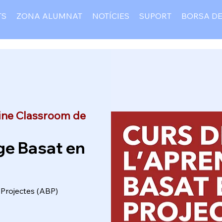
TS
ZONA ALUMNAT
NOTÍCIES
SUPORT
BORSA DE
ine Classroom de
ge Basat en
Projectes (ABP)