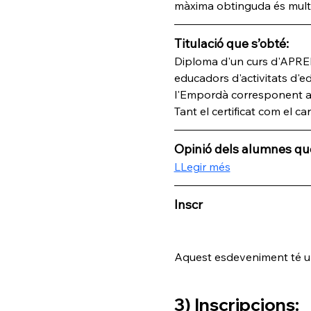
màxima obtinguda és multipl
Titulació que s’obté:
Diploma d'un curs d'APR
educadors d'activitats d'ed
l'Empordà corresponent a 
Tant el certificat com el 
Opinió dels alumnes que
LLegir més
Inscr
Aquest esdeveniment té un 
3) Inscripcions: