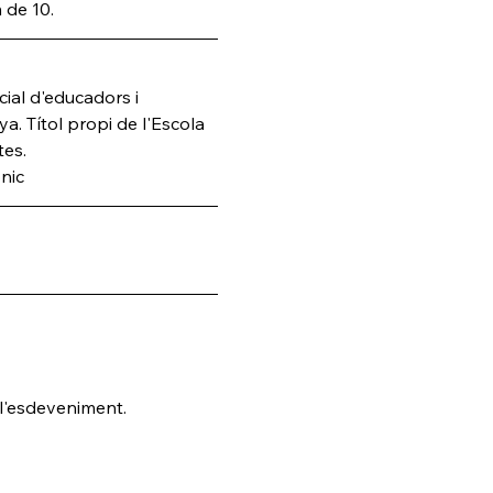
 de 10.
l d'educadors i 
a. Títol propi de l'Escola 
tes.
nic
 l'esdeveniment.