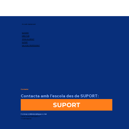
Accedir ràpidament
QUI SOM?
DIRECTORI
ZONA ALUMNAT
SUPORT
SALA DEL PROFESSORAT
Contacte:
Contacta amb l'escola des de SUPORT:
SUPORT
Correspondència i adreça postal:
Carrer Arnau Sa Bruguera, 4
17230 Palamós