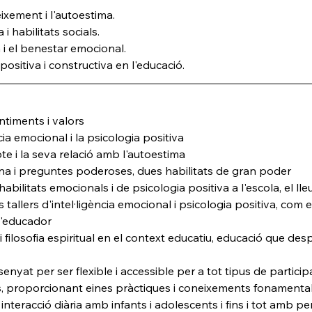
xement i l'autoestima.
 habilitats socials.
a i el benestar emocional.
ositiva i constructiva en l'educació.
ntiments i valors
cia emocional i la psicologia positiva
e i la seva relació amb l'autoestima
ena i preguntes poderoses, dues habilitats de gran poder
abilitats emocionals i de psicologia positiva a l'escola, el lleur
tallers d'intel·ligència emocional i psicologia positiva, com 
 l'educador
 i filosofia espiritual en el context educatiu, educació que des
yat per ser flexible i accessible per a tot tipus de particip
ies, proporcionant eines pràctiques i coneixements fonamenta
nteracció diària amb infants i adolescents i fins i tot amb p