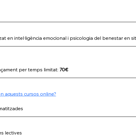
at en intel·ligència emocional i psicologia del benestar en s
nçament per temps limitat: 
70€
n aquests cursos online?
matitzades
s lectives