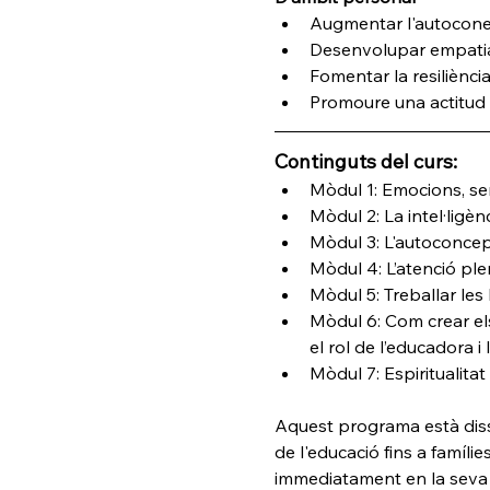
Augmentar l'autoconei
Desenvolupar empatia i
Fomentar la resiliènci
Promoure una actitud p
Continguts del curs:
Mòdul 1: Emocions, se
Mòdul 2: La intel·ligèn
Mòdul 3: L'autoconcept
Mòdul 4: L’atenció pl
Mòdul 5: Treballar les h
Mòdul 6: Com crear els 
el rol de l’educadora i
Mòdul 7: Espiritualitat
Aquest programa està dissen
de l'educació fins a famíl
immediatament en la seva i