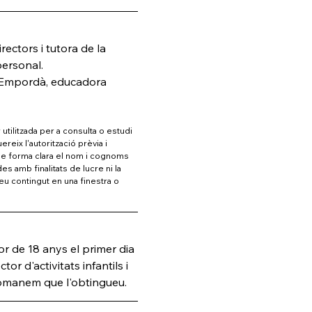
ectors i tutora de la 
personal.
 l'Empordà, educadora 
utilitzada per a consulta o estudi 
reix l'autorització prèvia i 
r de forma clara el nom i cognoms 
s amb finalitats de lucre ni la 
eu contingut en una finestra o 
or de 18 anys el primer dia 
tor d'activitats infantils i 
ecomanem que l'obtingueu.