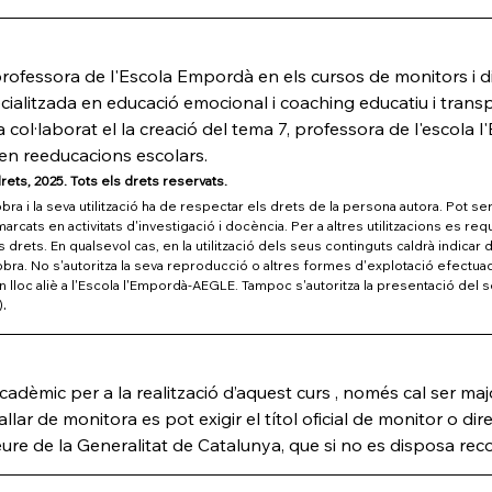
professora de l'Escola Empordà en els cursos de monitors i dir
cialitzada en educació emocional i coaching educatiu i trans
a col·laborat el la creació del tema 7, professora de l'escola
a en reeducacions escolars.
rets, 2025. Tots els drets reservats.
ra i la seva utilització ha de respectar els drets de la persona autora. Pot ser 
cats en activitats d'investigació i docència. Per a altres utilitzacions es reque
s drets. En qualsevol cas, en la utilització dels seus continguts caldrà indica
l'obra. No s'autoritza la seva reproducció o altres formes d'explotació efectuade
lloc aliè a l'Escola l'Empordà-AEGLE. Tampoc s'autoritza la presentació del s
.
)
cadèmic per a la realització d’aquest curs , només cal ser maj
allar de monitora es pot exigir el títol oficial de monitor o direc
lleure de la Generalitat de Catalunya, que si no es disposa r