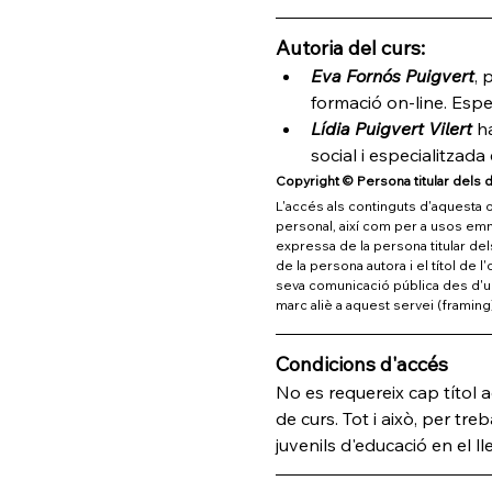
Autoria del curs:
Eva Fornós Puigvert
, 
formació on-line. Espe
Lídia Puigvert Vilert
 h
social i especialitzad
Copyright © Persona titular dels d
L'accés als continguts d'aquesta ob
personal, així com per a usos emmar
expressa de la persona titular del
de la persona autora i el títol de 
seva comunicació pública des d'un 
marc aliè a aquest servei (framing
Condicions d'accés
No es requereix cap títol a
de curs. Tot i això, per treb
juvenils d'educació en el 