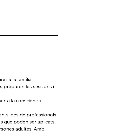
e i a la família 
es preparen les sessions i 
perta la consciència
ants, des de professionals 
ls que poden ser aplicats 
ersones adultes. Amb 