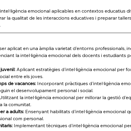
intel·ligència emocional aplicables en contextos educatius d
ar la qualitat de les interaccions educatives i preparar tallers
.
ser aplicat en una àmplia varietat d'entorns professionals, in
nciant la intel·ligència emocional dels docents i estudiants pe
juvenil:
 Aplicant estratègies d'intel·ligència emocional per fom
ocial entre els joves.
amps de vacances:
 Incorporant pràctiques d'intel·ligència emoc
oguin el desenvolupament personal i social.
Utilitzant la intel·ligència emocional per millorar la gestió d'eq
 la comunitat.
r a adults:
 Ensenyant habilitats d'intel·ligència emocional q
sional com personal.
itaris:
 Implementant tècniques d'intel·ligència emocional per 