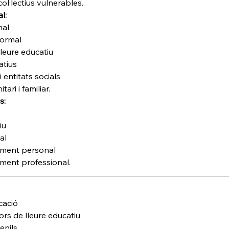
col·lectius vulnerables.
l:
mal
formal
lleure educatiu
atius
 entitats socials
ari i familiar. 
s:
iu
al
ment personal
ent professional. 
cació
ors de lleure educatiu
enils