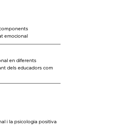
s components
tat emocional
onal en diferents 
 tant dels educadors com 
l i la psicologia positiva