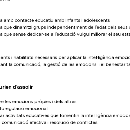
a amb contacte educatiu amb infants i adolescents
a que dinamitzi grups independentment de l'edat dels seu
 que sense dedicar-se a l'educació vulgui millorar el seu es
ts i habilitats necessaris per aplicar la intel·ligència emoci
rant la comunicació, la gestió de les emocions, i el benestar
rien d'assolir
re les emocions pròpies i dels altres.
utoregulació emocional.
 activitats educatives que fomentin la intel·ligència emociona
e comunicació efectiva i resolució de conflictes.