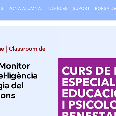
TS
ZONA ALUMNAT
NOTÍCIES
SUPORT
BORSA DE
ne │Classroom de
 Monitor
el·ligència
gia del
ions