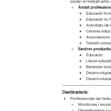
social i el treball amb 
Àmbit professiona
Educació for
Educació no 
Activitats de 
Centres educ
Associacions i
Treball comunit
Sectors productiu
Educació
Lleure educat
Benestar soci
Desenvolupa
Desenvolupam
Destinataris:
Professionals de l'edu
Monitores i monit
Dinamitzadors juv