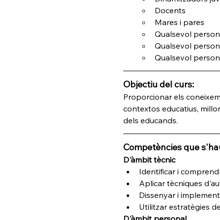
Docents
Mares i pares
Qualsevol person
Qualsevol person
Qualsevol persona
Objectiu del curs:
Proporcionar els coneixemen
contextos educatius, millo
dels educands.
Competències que s'hau
D'àmbit tècnic
Identificar i comprend
Aplicar tècniques d'a
Dissenyar i implementar
Utilitzar estratègies d
D'àmbit personal