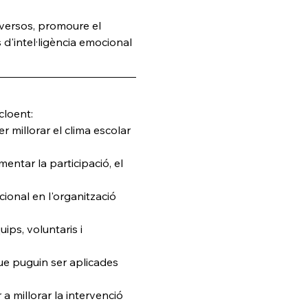
iversos, promoure el 
 d'intel·ligència emocional 
cloent:
r millorar el clima escolar 
entar la participació, el 
ional en l'organització 
uips, voluntaris i 
ue puguin ser aplicades 
a millorar la intervenció 