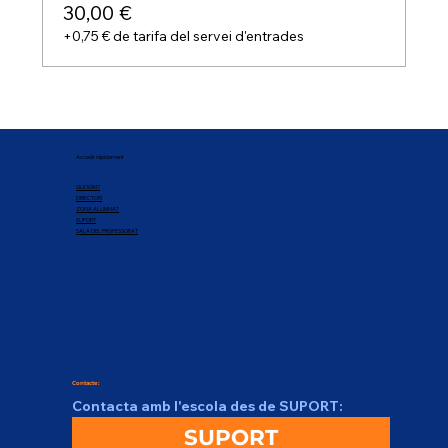
30,00 €
+0,75 € de tarifa del servei d'entrades
Accedir ràpidament
QUI SOM?
DIRECTORI
ZONA ALUMNAT
SUPORT
SALA DEL PROFESSORAT
Contacte:
Contacta amb l'escola des de SUPORT:
SUPORT