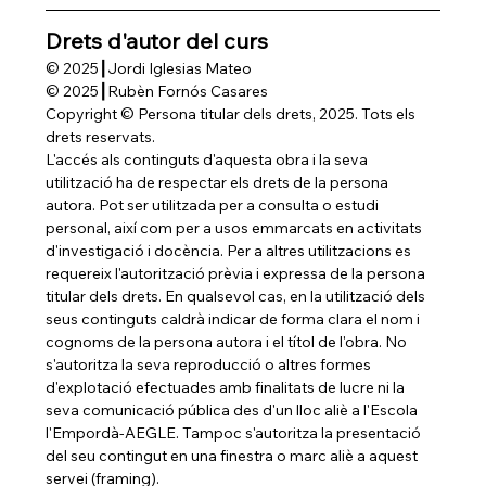
Drets d'autor del curs
© 2025┃Jordi Iglesias Mateo
© 2025┃Rubèn Fornós Casares
Copyright © Persona titular dels drets, 2025. Tots els 
drets reservats.
L'accés als continguts d'aquesta obra i la seva 
utilització ha de respectar els drets de la persona 
autora. Pot ser utilitzada per a consulta o estudi 
personal, així com per a usos emmarcats en activitats 
d'investigació i docència. Per a altres utilitzacions es 
requereix l'autorització prèvia i expressa de la persona 
titular dels drets. En qualsevol cas, en la utilització dels 
seus continguts caldrà indicar de forma clara el nom i 
cognoms de la persona autora i el títol de l'obra. No 
s'autoritza la seva reproducció o altres formes 
d'explotació efectuades amb finalitats de lucre ni la 
seva comunicació pública des d'un lloc aliè a l'Escola 
l'Empordà-AEGLE. Tampoc s'autoritza la presentació 
del seu contingut en una finestra o marc aliè a aquest 
servei (framing).