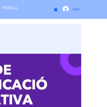
 TREBALL
Inicia la sessió