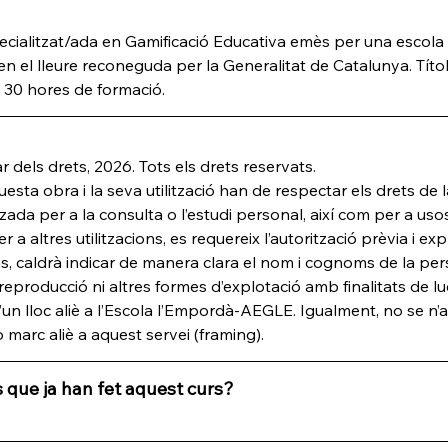
ialitzat/ada en Gamificació Educativa emès per una escola o
n el lleure reconeguda per la Generalitat de Catalunya. Títol
30 hores de formació.
 dels drets, 2026. Tots els drets reservats.
uesta obra i la seva utilització han de respectar els drets de 
zada per a la consulta o l’estudi personal, així com per a uso
er a altres utilitzacions, es requereix l’autorització prèvia i ex
s, caldrà indicar de manera clara el nom i cognoms de la perso
a reproducció ni altres formes d’explotació amb finalitats de lu
un lloc aliè a l’Escola l’Empordà-AEGLE. Igualment, no se n’au
 marc aliè a aquest servei (framing).
 que ja han fet aquest curs?