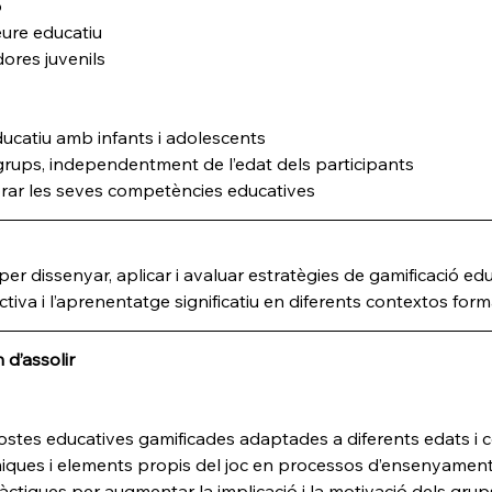
ó
eure educatiu
ores juvenils
catiu amb infants i adolescents
rups, independentment de l’edat dels participants
orar les seves competències educatives
per dissenyar, aplicar i avaluar estratègies de gamificació ed
ctiva i l’aprenentatge significatiu en diferents contextos form
d’assolir
postes educatives gamificades adaptades a diferents edats i 
iques i elements propis del joc en processos d’ensenyame
pràctiques per augmentar la implicació i la motivació dels grup