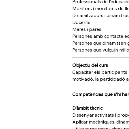
Professionals de l’educaci
Monitors i monitores de ll
Dinamitzadors i dinamitzad
Docents
Mares i pares
Persones amb contacte edu
Persones que dinamitzen g
Persones que vulguin mill
Objectiu del curs
Capacitar els participants 
motivació, la participació a
Competències que s’hi han 
D’àmbit tècnic:
Dissenyar activitats i pro
Aplicar mecàniques, dinàm
Utilitzar recursos i eines 