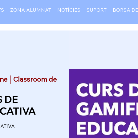
TS
ZONA ALUMNAT
NOTÍCIES
SUPORT
BORSA DE
ine │Classroom de
S DE
CATIVA
CATIVA