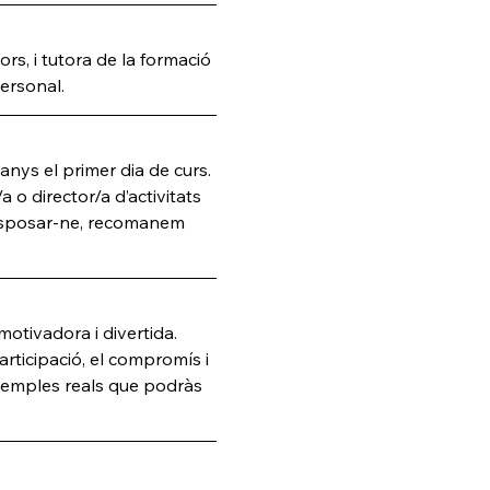
s, i tutora de la formació 
ersonal.
anys el primer dia de curs. 
a o director/a d’activitats 
 disposar-ne, recomanem 
otivadora i divertida. 
ticipació, el compromís i 
exemples reals que podràs 