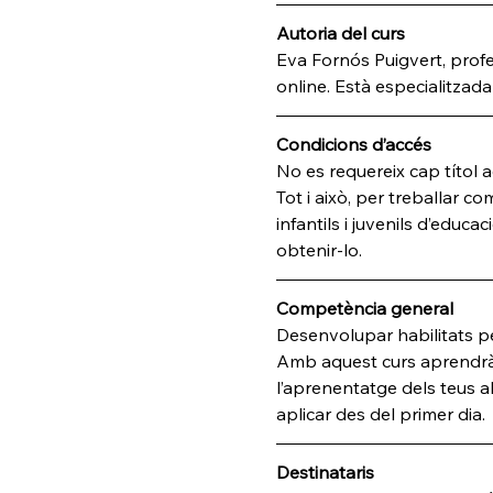
Autoria del curs
Eva Fornós Puigvert, profe
online. Està especialitzad
Condicions d’accés
No es requereix cap títol a
Tot i això, per treballar co
infantils i juvenils d’educ
obtenir-lo.
Competència general
Desenvolupar habilitats per
Amb aquest curs aprendràs 
l’aprenentatge dels teus a
aplicar des del primer dia.
Destinataris