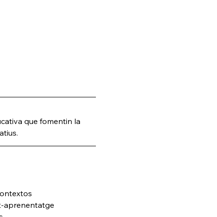
ucativa que fomentin la 
atius.
contextos
nt-aprenentatge
s