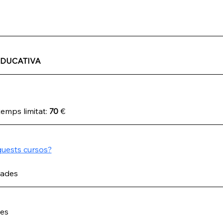
EDUCATIVA
emps limitat: 
70
 €
uests cursos?
zades
des