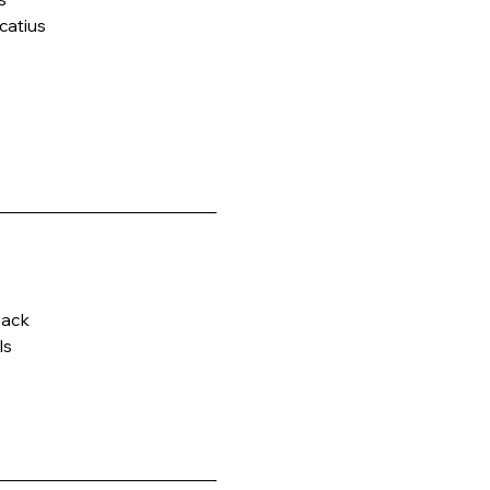
catius
back
ls