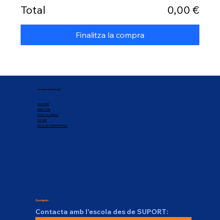
Total
0,00 €
Finalitza la compra
Accedir ràpidament
QUI SOM?
DIRECTORI
ZONA ALUMNAT
SUPORT
SALA DEL PROFESSORAT
Contacte:
Contacta amb l'escola des de SUPORT: