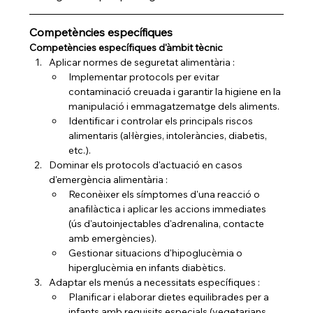
Competències específiques
Competències específiques d'àmbit tècnic
Aplicar normes de seguretat alimentària :
Implementar protocols per evitar 
contaminació creuada i garantir la higiene en la 
manipulació i emmagatzematge dels aliments.
Identificar i controlar els principals riscos 
alimentaris (al·lèrgies, intoleràncies, diabetis, 
etc.).
Dominar els protocols d'actuació en casos 
d'emergència alimentària :
Reconèixer els símptomes d'una reacció o 
anafilàctica i aplicar les accions immediates 
(ús d'autoinjectables d'adrenalina, contacte 
amb emergències).
Gestionar situacions d'hipoglucèmia o 
hiperglucèmia en infants diabètics.
Adaptar els menús a necessitats específiques :
Planificar i elaborar dietes equilibrades per a 
infants amb requisits especials (vegetarians, 