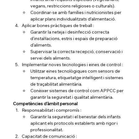
vegans, restriccions religioses o culturals).
Coordinar-se amb famílies i nutricionistes per 
aplicar plans individualitzats d'alimentació.
Aplicar bones pràctiques de treball :
Garantir la neteja i desinfecció correcta 
d'instal·lacions, estris i espais de preparació 
d'aliments.
Supervisar la correcta recepció, conservació i 
servei dels aliments.
Implementar noves tecnologies i eines de control :
Utilitzar eines tecnològiques com sensors de 
temperatura, etiquetatge intel·ligent i sistemes 
de traçabilitat alimentària.
Conèixer sistemes de control com APPCC per 
garantir la seguretat i qualitat alimentària.
Competències d'àmbit personal
Responsabilitat i compromís :
Garantir la seguretat i el benestar dels infants 
aplicant els protocols establerts amb rigor i 
professionalitat.
Capacitat de comunicació :