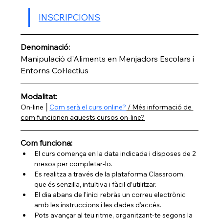
INSCRIPCIONS
Denominació: 
Manipulació d'Aliments en Menjadors Escolars i 
Entorns Col·lectius
Modalitat:
On-line │
Com serà el curs online?
 / Més informació de 
com funcionen aquests cursos on-line?
Com funciona:
El curs comença en la data indicada i disposes de 2 
mesos per completar-lo.
Es realitza a través de la plataforma Classroom, 
que és senzilla, intuïtiva i fàcil d’utilitzar.
El dia abans de l’inici rebràs un correu electrònic 
amb les instruccions i les dades d’accés.
Pots avançar al teu ritme, organitzant-te segons la 