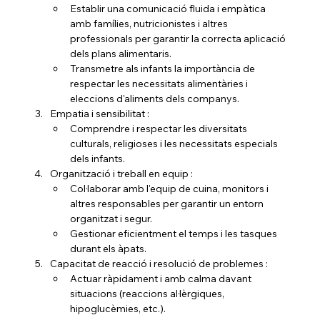
Establir una comunicació fluida i empàtica 
amb famílies, nutricionistes i altres 
professionals per garantir la correcta aplicació 
dels plans alimentaris.
Transmetre als infants la importància de 
respectar les necessitats alimentàries i 
eleccions d'aliments dels companys.
Empatia i sensibilitat :
Comprendre i respectar les diversitats 
culturals, religioses i les necessitats especials 
dels infants.
Organització i treball en equip :
Col·laborar amb l'equip de cuina, monitors i 
altres responsables per garantir un entorn 
organitzat i segur.
Gestionar eficientment el temps i les tasques 
durant els àpats.
Capacitat de reacció i resolució de problemes :
Actuar ràpidament i amb calma davant 
situacions (reaccions al·lèrgiques, 
hipoglucèmies, etc.).