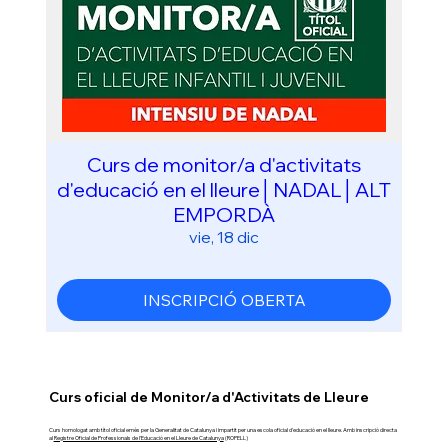
Curs de monitor/a d'activitats
d'educació en el lleure│NADAL│ALT
EMPORDÀ
vie, 18 dic
INSCRIPCIÓ OBERTA
Curs oficial de Monitor/a d'Activitats de Lleure
Curs homologat amb títol oficial emès per la Generalitat de Catalunya i impartit per una escola oficial d'educació en el lleure. Amb inscripció directa
al
Registre Oficial de Professionals de l'Educació en el Lleure de Catalunya
(ROPELL)