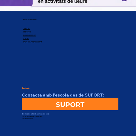
Accedir ràpidament
QUI SOM?
DIRECTORI
ZONA ALUMNAT
SUPORT
SALA DEL PROFESSORAT
Contacte:
Contacta amb l'escola des de SUPORT:
SUPORT
Correspondència i adreça postal:
Carrer Arnau Sa Bruguera, 4
17230 Palamós