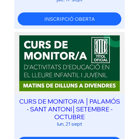
INSCRIPCIÓ OBERTA
CURS DE MONITOR/A │PALAMÓS
- SANT ANTONI│SETEMBRE -
OCTUBRE
lun, 21 sept