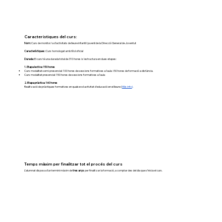
Característiques del curs:
Nom:
Curs de monitor/a d’activitats de lleure infantil i juvenil de la Direcció General de Joventut
Característiques:
Curs homologat amb títol oficial
Durada:
El curs té una durada total de 310 hores i s’estructura en dues etapes:
1. Etapa lectiva: 150 hores
Curs modalitat semi-presencial: 100 hores de sessions formatives a l'aula i 50 hores de formació a distància.
Curs modalitat presencial: 150 hores de sessions formatives a l'aula
2. Etapa pràctica: 160 hores
Realització de pràctiques formatives en qualsevol activitat d'educació en el lleure (
Més info
).
Temps màxim per finalitzar tot el procés del curs
L’alumnat disposa d’un termini màxim de
tres anys
per finalitzar la formació, a comptar des del dia que s’inicia el curs.