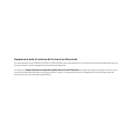
Equiparació amb el sistema de formació professional
Un cop superat el curs (FORMACIÓ TEÒRICA+ PRÀCTIQUES), l'alumnat obté el títol oficial de Monitor/a d'Activitats d'Educació en
el Lleure Infantil i Juvenil, expedit per la Generalitat de Catalunya.
titulació oficial amb reconeixement acadèmic dins la Formació Professional
Es tracta d'una
, que habilita per exercir professionalment com a
monitor/a d'activitats d'educació en el lleure infantil i juvenil i comporta la inscripció al Registre Oficial de Professionals de
l'Educació en el Lleure de Catalunya (ROPELL)