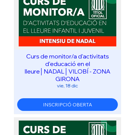
Curs de monitor/a d'activitats
d'educació en el
lleure│NADAL│VILOBÍ - ZONA
GIRONA
vie, 18 dic
INSCRIPCIÓ OBERTA