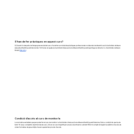
S'han de fer pràctiques en aquest curs?
Sí. Durant i/o després de l'etapa presencial del curs s'ha de fer un mòdul de pràctiques professionals no laborals de dinamització d'activitats de lleure
educatiu infantil i juvenil de només 160 hores en qualsevol activitat d’educació en el lleure infantil i juvenil que tingui un director/a d’activitats de lleure
titolat (
Més info
).
Condició d'accés al curs de monitor/a
La normativa estableix que per poder fer el curs de monitor/a d’activitats d’educació en el lleure infantil i juvenil l’alumne, l'única condició és que ha de
tenir 18 anys complerts el primer dia de curs. (Al ser un curs impartit per una escola oficial no cal tenir l'ESO ni complir el requisit acadèmic d’accés als
cicles formatius de grau mitjà o haver superat les procés d’accés.