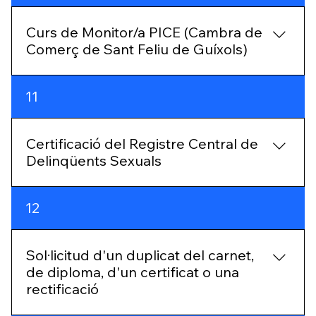
Curs de Monitor/a PICE (Cambra de
Comerç de Sant Feliu de Guíxols)
https://sites.google.com/d/1M2aPiHaCHNWnt9w1
11
AVIB0of_qzXeasHR/p/16VlqyTN7WHbIvppHeB_ij
0yb6vEmBd3B/edit
Certificació del Registre Central de
Delinqüents Sexuals
Per poder fer les pràctiques o treballar amb
12
menors d'edat et cal obtenir la certificació del
registre central de delinqüents sexuals El tràmit
per obtenir la certificació del registre central de
Sol·licitud d'un duplicat del carnet,
delinqüents sexuals es gestiona a través del
de diploma, d'un certificat o una
Ministeri de Justícia. També al web Tràmits
rectificació
Gencat hi ha un apartat específic destinat a la