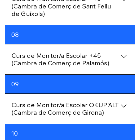
(Cambra de Comerç de Sant Feliu
documentació de pràctiques per obtenir el títol
de Guíxols)
CALENDARI CONVOCATÒRIES
08
Curs de Monitor/a Escolar +45
(Cambra de Comerç de Palamós)
09
Curs de Monitor/a Escolar OKUP'ALT
(Cambra de Comerç de Girona)
10