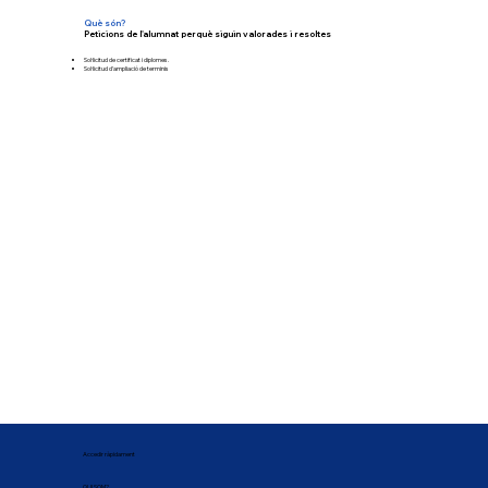
Què són?
Peticions de l'alumnat perquè siguin valorades i resoltes
Sol·licitud de certificat i diplomes.
Sol·licitud d'ampliació de terminis
Accedir ràpidament
QUI SOM?