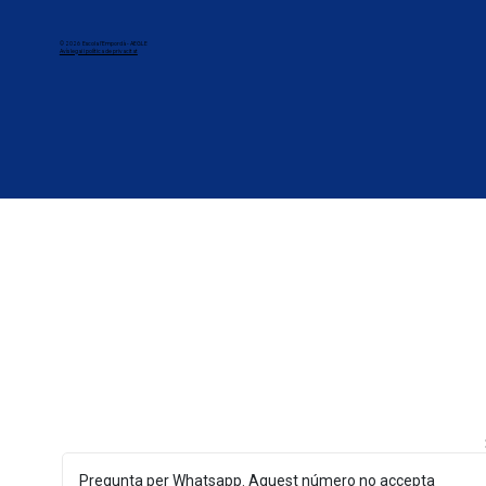
© 2026 Escola l'Empordà - AEGLE
Avís legai i política de privacitat
Pregunta per Whatsapp. Aquest número no accepta