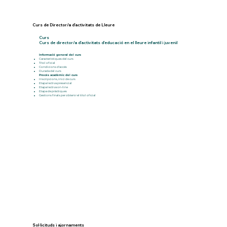
Curs de Director/a d'activitats de Lleure
Curs
Curs de director/a d'activitats d'educació en el lleure infantil i juvenil
Informació general del curs
Característiques del curs
​Títol oficial
Condicions d'accés
Durada del curs
Procés acadèmic del curs
Inscripcions, inici de curs
Etapa lectiva presencial
Etapa lectiva on-line
Etapa de pràctiques
Gestions finals per obtenir el títol oficial
Sol·licituds i ajornaments