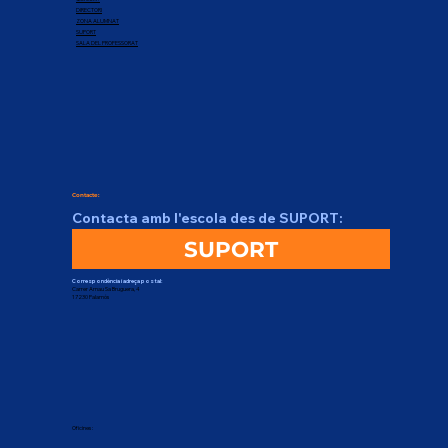
DIRECTORI
ZONA ALUMNAT
SUPORT
SALA DEL PROFESSORAT
Contacte:
Contacta amb l'escola des de SUPORT:
SUPORT
Correspondència i adreça postal:
Carrer Arnau Sa Bruguera, 4
17230 Palamós
Oficines: