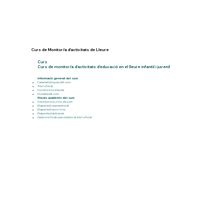
Curs de Monitor/a d'activitats de Lleure
Curs
Curs de monitor/a d'activitats d'educació en el lleure infantil i juvenil
Informació general del curs
Característiques del curs
​Títol oficial
Condicions d'accés
Durada del curs
Procés acadèmic del curs
Inscripcions, inici de curs
Etapa lectiva presencial
Etapa lectiva on-line
Etapa de pràctiques
Gestions finals per obtenir el títol oficial