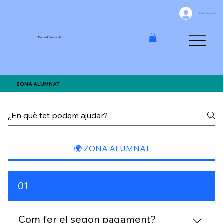
Inicia la sessió
Escola l'Empordà
ZONA ALUMNAT
🌍 ZONA ALUMNAT
01
Com fer el segon pagament?