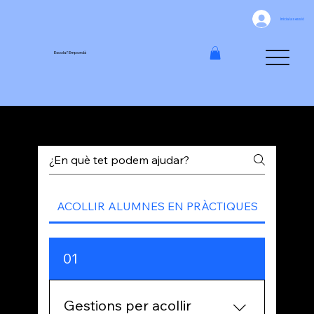
Inicia la sessió
Escola l'Empordà
SUPORT - Informació per acollir alumnes de pràctiques
ACOLLIR ALUMNES EN PRÀCTIQUES
01
Gestions per acollir