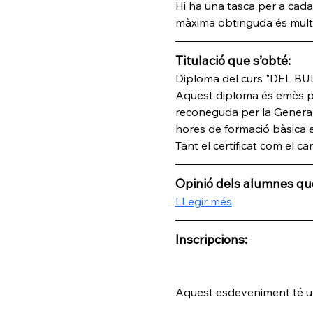
Hi ha una tasca per a cad
màxima obtinguda és multipl
Titulació que s’obté:
Diploma del curs "DEL 
Aquest diploma és emès per
reconeguda per la Generali
hores de formació bàsi
Tant el certificat com el c
Opinió dels alumnes que
LLegir més
Inscripcions:
Aquest esdeveniment té un 