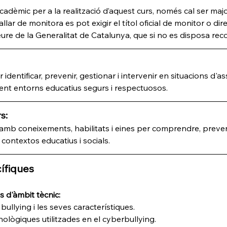
cadèmic per a la realització d’aquest curs, només cal ser majo
allar de monitora es pot exigir el títol oficial de monitor o direc
lleure de la Generalitat de Catalunya, que si no es disposa r
identificar, prevenir, gestionar i intervenir en situacions d'as
nt entorns educatius segurs i respectuosos.
s:
amb coneixements, habilitats i eines per comprendre, prevenir 
contextos educatius i socials.
ífiques
 d'àmbit tècnic:
 bullying i les seves característiques.
nològiques utilitzades en el cyberbullying.