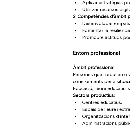
Aplicar estratègies pr
Utilitzar recursos digita
2. Competències d'àmbit p
Desenvolupar empatia i
Fomentar la resiliènci
Promoure actituds posi
Entorn professional
Àmbit professional
Persones que treballen o vo
coneixements per a situac
Educació, lleure educatiu, s
Sectors productius:
Centres educatius.
Espais de lleure i extr
Organitzacions d'inter
Administracions públi