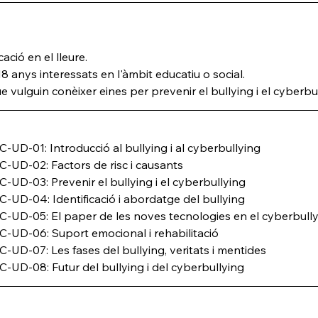
ació en el lleure.
8 anys interessats en l'àmbit educatiu o social.
e vulguin conèixer eines per prevenir el bullying i el cyberbul
D-01: Introducció al bullying i al cyberbullying
UD-02: Factors de risc i causants
D-03: Prevenir el bullying i el cyberbullying
D-04: Identificació i abordatge del bullying
UD-05: El paper de les noves tecnologies en el cyberbully
UD-06: Suport emocional i rehabilitació
D-07: Les fases del bullying, veritats i mentides
D-08: Futur del bullying i del cyberbullying