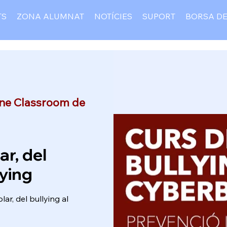
TS
ZONA ALUMNAT
NOTÍCIES
SUPORT
BORSA DE
ine Classroom de
ar, del
lying
ar, del bullying al