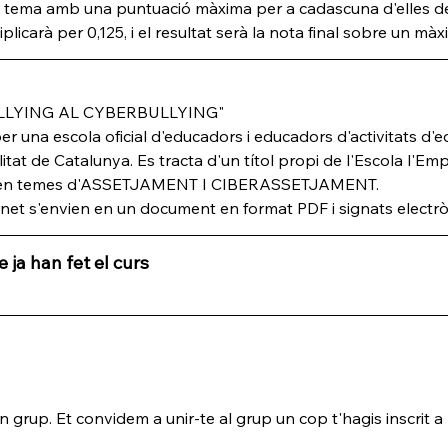
a tema amb una puntuació màxima per a cadascuna d'elles de
icarà per 0,125, i el resultat serà la nota final sobre un màx
BULLYING AL CYBERBULLYING"
 una escola oficial d'educadors i educadors d'activitats d'ed
tat de Catalunya. Es tracta d'un títol propi de l'Escola l'E
ca en temes d'ASSETJAMENT I CIBERASSETJAMENT.
arnet s'envien en un document en format PDF i signats electrò
 ja han fet el curs
grup. Et convidem a unir-te al grup un cop t'hagis inscrit a