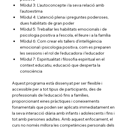
Mòdul 3: L'autoconcepte i la seva relació amb 
l'autoestima
Mòdul 4: L’atenció plena i preguntes poderoses, 
dues habilitats de gran poder
Mòdul 5: Treballar les habilitats emocionals i de 
psicologia positiva a l'escola, el lleure i a la família 
Mòdul 6: Com crear els tallers d'intel·ligència 
emocional i psicologia positiva, com es preparen 
les sessions i el rol de l’educadora i l'educador
Mòdul 7: Espiritualitat i filosofia espiritual en el 
context educatiu, educació que desperta la 
consciència
Aquest programa està dissenyat per ser flexible i 
accessible per a tot tipus de participants, des de 
professionals de l'educació fins a famílies, 
proporcionant eines pràctiques i coneixements 
fonamentals que poden ser aplicats immediatament en 
la seva interacció diària amb infants i adolescents i fins i 
tot amb persones adultes. Amb aquest enfocament, el 
curs no només millora les competències personals dels 