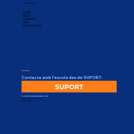
Accedir ràpidament
QUI SOM?
DIRECTORI
ZONA ALUMNAT
SUPORT
SALA DEL PROFESSORAT
Contacte:
Contacta amb l'escola des de SUPORT:
SUPORT
Correspondència i adreça postal:
Carrer Arnau Sa Bruguera, 4
17230 Palamós