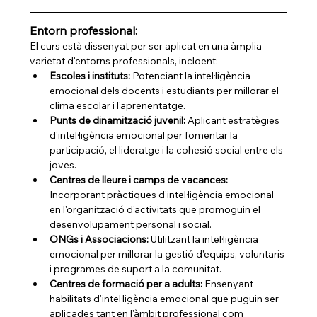
Entorn professional:
El curs està dissenyat per ser aplicat en una àmplia 
varietat d'entorns professionals, incloent:
Escoles i instituts:
 Potenciant la intel·ligència 
emocional dels docents i estudiants per millorar el 
clima escolar i l'aprenentatge.
Punts de dinamització juvenil:
 Aplicant estratègies 
d'intel·ligència emocional per fomentar la 
participació, el lideratge i la cohesió social entre els 
joves.
Centres de lleure i camps de vacances:
Incorporant pràctiques d'intel·ligència emocional 
en l'organització d'activitats que promoguin el 
desenvolupament personal i social.
ONGs i Associacions:
 Utilitzant la intel·ligència 
emocional per millorar la gestió d'equips, voluntaris 
i programes de suport a la comunitat.
Centres de formació per a adults:
 Ensenyant 
habilitats d'intel·ligència emocional que puguin ser 
aplicades tant en l'àmbit professional com 