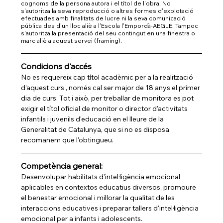
cognoms de la persona autora i el títol de l'obra. No 
s'autoritza la seva reproducció o altres formes d'explotació 
efectuades amb finalitats de lucre ni la seva comunicació 
pública des d'un lloc aliè a l'Escola l'Empordà-AEGLE. Tampoc 
s'autoritza la presentació del seu contingut en una finestra o 
.
marc aliè a aquest servei (framing)
Condicions d'accés
No es requereix cap títol acadèmic per a la realització 
d’aquest curs , només cal ser major de 18 anys el primer 
dia de curs. Tot i això, per treballar de monitora es pot 
exigir el títol oficial de monitor o director d'activitats 
infantils i juvenils d'educació en el lleure de la 
Generalitat de Catalunya, que si no es disposa 
recomanem que l'obtingueu.
Competència general:
Desenvolupar habilitats d'intel·ligència emocional 
aplicables en contextos educatius diversos, promoure 
el benestar emocional i millorar la qualitat de les 
interaccions educatives i preparar tallers d'intel·ligència 
emocional per a infants i adolescents.