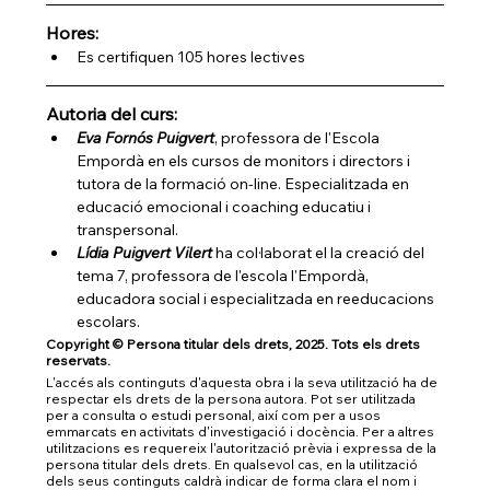
Hores:
Es certifiquen 105 hores lectives
Autoria del curs:
Eva Fornós Puigvert
, professora de l'Escola 
Empordà en els cursos de monitors i directors i 
tutora de la formació on-line. Especialitzada en 
educació emocional i coaching educatiu i 
transpersonal.
Lídia Puigvert Vilert
 ha col·laborat el la creació del 
tema 7, professora de l'escola l'Empordà, 
educadora social i especialitzada en reeducacions 
escolars.
Copyright © Persona titular dels drets, 2025. Tots els drets 
reservats.
L'accés als continguts d'aquesta obra i la seva utilització ha de 
respectar els drets de la persona autora. Pot ser utilitzada 
per a consulta o estudi personal, així com per a usos 
emmarcats en activitats d'investigació i docència. Per a altres 
utilitzacions es requereix l'autorització prèvia i expressa de la 
persona titular dels drets. En qualsevol cas, en la utilització 
dels seus continguts caldrà indicar de forma clara el nom i 