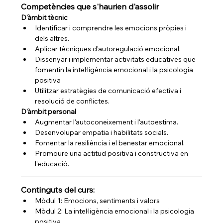
Competències que s'haurien d'assolir
D'àmbit tècnic
Identificar i comprendre les emocions pròpies i 
dels altres.
Aplicar tècniques d'autoregulació emocional.
Dissenyar i implementar activitats educatives que 
fomentin la intel·ligència emocional i la psicologia 
positiva
Utilitzar estratègies de comunicació efectiva i 
resolució de conflictes.
D'àmbit personal
Augmentar l'autoconeixement i l'autoestima.
Desenvolupar empatia i habilitats socials.
Fomentar la resiliència i el benestar emocional.
Promoure una actitud positiva i constructiva en 
l'educació.
Continguts del curs:
Mòdul 1: Emocions, sentiments i valors
Mòdul 2: La intel·ligència emocional i la psicologia 
positiva