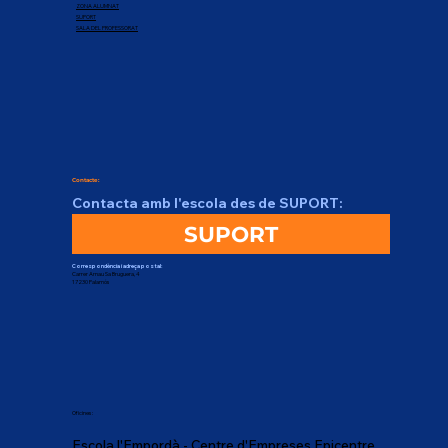
ZONA ALUMNAT
SUPORT
SALA DEL PROFESSORAT
Contacte:
Contacta amb l'escola des de SUPORT:
SUPORT
Correspondència i adreça postal:
Carrer Arnau Sa Bruguera, 4
17230 Palamós
Oficines:
Escola l'Empordà - Centre d'Empreses Epicentre