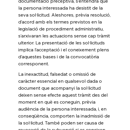
documentació preceptiva, s’entendrà que 
la persona interessada ha desistit de la 
seva sol·licitud. Aleshores, prèvia resolució, 
d’acord amb els termes previstos en la 
legislació de procediment administratiu, 
s’arxivaran les actuacions sense cap tràmit 
ulterior. La presentació de les sol·licituds 
implica l’acceptació i el coneixement plens 
d’aquestes bases i de la convocatòria 
corresponent. 
La inexactitud, falsedat o omissió de 
caràcter essencial en qualsevol dada o 
document que acompanyi la sol·licitud 
deixen sense efecte aquest tràmit des del 
moment en què es coneguin, prèvia 
audiència de la persona interessada, i, en 
conseqüència, comporten la inadmissió de 
la sol·licitud. També poden ser causa de 
revocació de la subvenció si es coneixen 