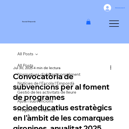
Inicia la sessió
Escola l'Empordà
All Posts
All Posts
Jul 30, 2025
4 min de lectura
Convocatòria de
Normatives d'obligat compliment
Notícies de l'Escola l'Empordà
subvencions per al foment
Gestió de les activitats de lleure
de programes
Ajuts i subvencions
socioeducatius estratègics
Preguntes freqüents
en l'àmbit de les comarques
gironines, anualitat 2025