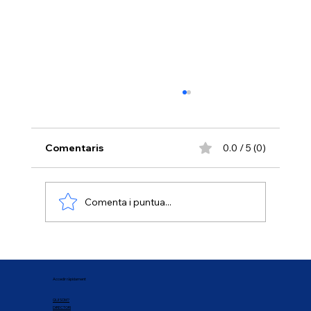
Comentaris
0.0 / 5 (0)
Comenta i puntua...
CALENDARI 2026 Finançament i
subvencions per a entitats sense ànim
Accedir ràpidament
de lucre
QUI SOM?
DIRECTORI