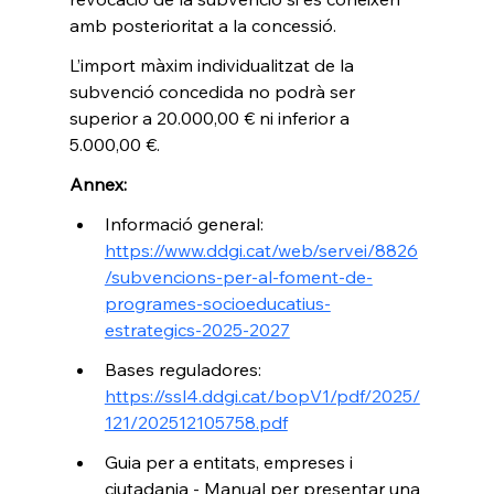
amb posterioritat a la concessió.
L’import màxim individualitzat de la 
subvenció concedida no podrà ser 
superior a 20.000,00 € ni inferior a 
5.000,00 €.
Annex:
Informació general: 
https://www.ddgi.cat/web/servei/8826
/subvencions-per-al-foment-de-
programes-socioeducatius-
estrategics-2025-2027
Bases reguladores: 
https://ssl4.ddgi.cat/bopV1/pdf/2025/
121/202512105758.pdf
Guia per a entitats, empreses i 
ciutadania - Manual per presentar una 