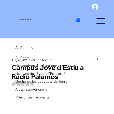
Inicia la sessió
Escola l'Empordà
All Posts
All Posts
Aug 6, 2025
1 min de lectura
Campus Jove d'Estiu a
Normatives d'obligat compliment
Notícies de l'Escola l'Empordà
Ràdio Palamós
Gestió de les activitats de lleure
Puntuat amb NaN de 5 estrelles.
Ajuts i subvencions
Preguntes freqüents