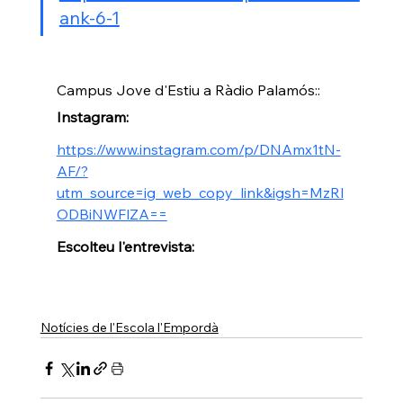
ank-6-1
Campus Jove d'Estiu a Ràdio Palamós::
Instagram:
https://www.instagram.com/p/DNAmx1tN-
AF/?
utm_source=ig_web_copy_link&igsh=MzRl
ODBiNWFlZA==
Escolteu l'entrevista:
Notícies de l'Escola l'Empordà