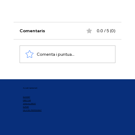
Comentaris
0.0 / 5 (0)
Comenta i puntua...
T'esperem al curs de premonitors
Accedir ràpidament
QUI SOM?
DIRECTORI
ZONA ALUMNAT
SUPORT
SALA DEL PROFESSORAT