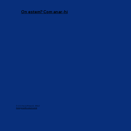
On estem? Com anar-hi
© 2026 Escola l'Empordà - AEGLE
Avís legai i política de privacitat