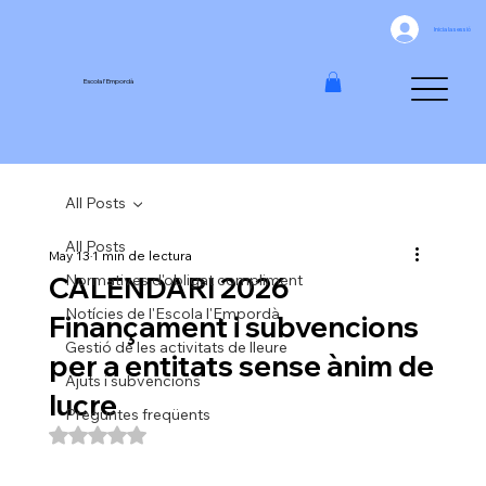
Inicia la sessió
Escola l'Empordà
All Posts
All Posts
May 13
1 min de lectura
CALENDARI 2026
Normatives d'obligat compliment
Notícies de l'Escola l'Empordà
Finançament i subvencions
Gestió de les activitats de lleure
per a entitats sense ànim de
Ajuts i subvencions
lucre
Preguntes freqüents
Puntuat amb NaN de 5 estrelles.