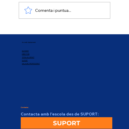
Comenta i puntua...
Tota la informació per a entitats, en un
sol web Gencat!
Accedir ràpidament
QUI SOM?
DIRECTORI
ZONA ALUMNAT
SUPORT
SALA DEL PROFESSORAT
Contacte:
Contacta amb l'escola des de SUPORT:
SUPORT