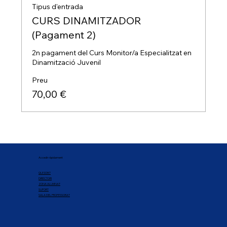
Tipus d'entrada
CURS DINAMITZADOR
(Pagament 2)
2n pagament del Curs Monitor/a Especialitzat en 
Dinamització Juvenil
Preu
70,00 €
Accedir ràpidament
QUI SOM?
DIRECTORI
ZONA ALUMNAT
SUPORT
SALA DEL PROFESSORAT