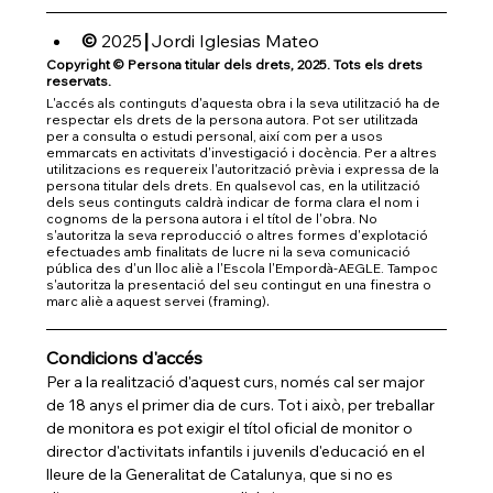
© 
2025
Jordi Iglesias Mateo
┃
Copyright © Persona titular dels drets, 2025. Tots els drets 
reservats.
L'accés als continguts d'aquesta obra i la seva utilització ha de 
respectar els drets de la persona autora. Pot ser utilitzada 
per a consulta o estudi personal, així com per a usos 
emmarcats en activitats d'investigació i docència. Per a altres 
utilitzacions es requereix l'autorització prèvia i expressa de la 
persona titular dels drets. En qualsevol cas, en la utilització 
dels seus continguts caldrà indicar de forma clara el nom i 
cognoms de la persona autora i el títol de l'obra. No 
s'autoritza la seva reproducció o altres formes d'explotació 
efectuades amb finalitats de lucre ni la seva comunicació 
pública des d'un lloc aliè a l'Escola l'Empordà-AEGLE. Tampoc 
s'autoritza la presentació del seu contingut en una finestra o 
.
marc aliè a aquest servei (framing)
Condicions d'accés
Per a la realització d'aquest curs, només cal ser major 
de 18 anys el primer dia de curs. Tot i això, per treballar 
de monitora es pot exigir el títol oficial de monitor o 
director d'activitats infantils i juvenils d'educació en el 
lleure de la Generalitat de Catalunya, que si no es 