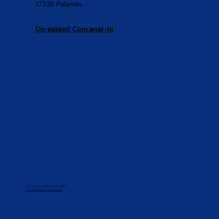
17230 Palamós
On estem? Com anar-hi
© 2026 Escola l'Empordà - AEGLE
Avís legai i política de privacitat