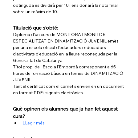
obtinguda es dividirà per 10 i ens donarà la nota final 
sobre un màxim de 10.
Titulació que s’obté:
Diploma d'un curs de MONITORA I MONITOR 
ESPECIALITZAT EN DINAMITZACIÓ JUVENIL emès 
per una escola oficial d'educadors i educadors 
d'activitats d'educació en la lleure reconeguda per la 
Generalitat de Catalunya.
Títol propi de l'Escola l'Empordà corresponent a 65 
hores de formació bàsica en temes de DINAMITZACIÓ 
JUVENIL.
Tant el certificat com el carnet s'envien en un document 
en format PDF i signats electrònics.
Què opinen els alumnes que ja han fet aquest 
curs?
LLegir més